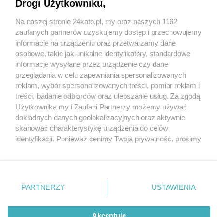
Malborku i na Powiślu
Drogi Użytkowniku,
Na naszej stronie 24kato.pl, my oraz naszych 1162
Wydawca mediów
lokalnych
zaufanych partnerów uzyskujemy dostęp i przechowujemy
informacje na urządzeniu oraz przetwarzamy dane
osobowe, takie jak unikalne identyfikatory, standardowe
informacje wysyłane przez urządzenie czy dane
6 / 24
przeglądania w celu zapewniania spersonalizowanych
reklam, wybór spersonalizowanych treści, pomiar reklam i
Malbork Zewnetrzne
Nie zapomnij
treści, badanie odbiorców oraz ulepszanie usług. Za zgodą
zapoznać się z:
polityką prywatności
regulamin korzystania z portali
Użytkownika my i Zaufani Partnerzy możemy używać
Muzeum Fortyfikacji
Twoje
miasto
Skontakuj się
z nami
dokładnych danych geolokalizacyjnych oraz aktywnie
Piekary Śląskie
Kontakt
skanować charakterystykę urządzenia do celów
Chorzów
Wydawca
identyfikacji. Ponieważ cenimy Twoją prywatność, prosimy
Tarnowskie Góry
Redakcja
Ruda Śląska
Newsletter
o zgodę na korzystanie z tych technologii poprzez
Świętochłowice
Reklama
kliknięcie „Akceptuję”. Zgoda jest dobrowolna i zawsze
Tychy
możesz ją zmienić/wycofać klikając przycisk ustawień
Bytom
Katowice
prywatności znajdujący się w lewym dolnym rogu strony
REKLAMA
PARTNERZY
USTAWIENIA
Gliwice
. Niektóre rodzaje przetwarzania danych nie wymagają
Zabrze
Zagłębie
zgody użytkownika, ale masz prawo sprzeciwić się
takiemu przetwarzaniu. Preferencje będą miały
Akceptuję