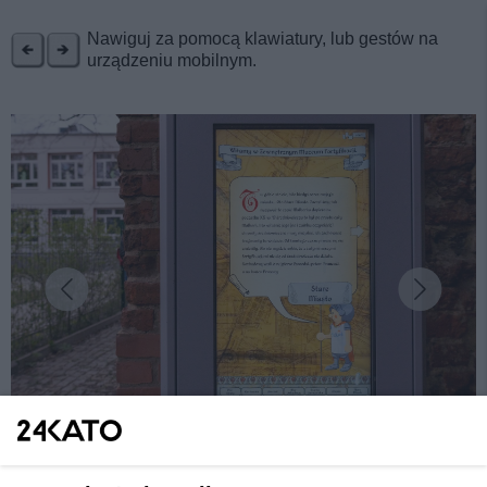
REKLAMA
Nawiguj za pomocą klawiatury, lub gestów na
urządzeniu mobilnym.
fot:
Odbierz swój darmowy plan na wakacje w