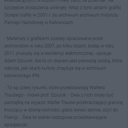
ewakuacyjnych, w których miały trafić na przemiał. Na
szczęście zniszczenia uniknęły. Wraz z tymi aktami grafiki
Ociepki trafiły w 2001 r. do archiwum archiwum Instytutu
Pamięci Narodowej w Katowicach.
- Materiały z grafikami zostały opracowane przez
archiwistów w roku 2007, po kilku latach, bodaj w roku
2011 znalazły się w ewidencji elektronicznej - opisuje
Adam Dziurok. Ale to on dopiero jest pierwszą osobą, która
odkryła, jaki skarb kultury znajduje się w archiwum
katowickiego IPN.
- To są cztery rysunki, które przedstawiają Waltera
Traubego - mówił prof. Dziurok. - Dwa z nich miały być
pamiątką na wyjazd: Walter Traube przekraczający granicę,
kroczący w stronę wolności, gdzie świeci słońce, czyli do
Francji... Dwa to scenki rodzajowe przedstawiające
sprzątaczki.