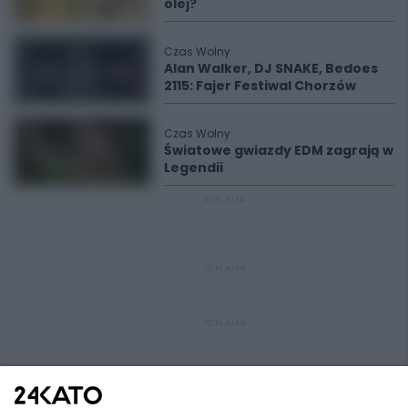
olej?
Czas Wolny
Alan Walker, DJ SNAKE, Bedoes
2115: Fajer Festiwal Chorzów
Czas Wolny
Światowe gwiazdy EDM zagrają w
Legendii
REKLAMA
REKLAMA
REKLAMA