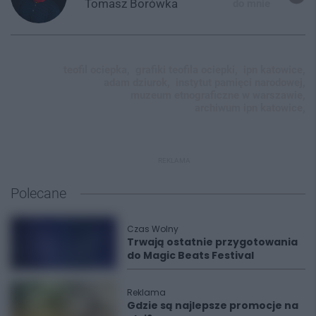
Tomasz
Borówka
do mnie
teofil ociepka,
grafiki teofila ociepki,
ipn katowice,
adam dziurok,
instytut pamięci narodowej,
muzeum etnograficzne w warszawie,
archiwum ipn katowice,
REKLAMA
Polecane
Czas Wolny
Trwają ostatnie przygotowania
do Magic Beats Festival
Reklama
Gdzie są najlepsze promocje na