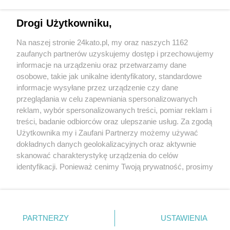
Drogi Użytkowniku,
Na naszej stronie 24kato.pl, my oraz naszych 1162
Wydawca mediów
lokalnych
zaufanych partnerów uzyskujemy dostęp i przechowujemy
informacje na urządzeniu oraz przetwarzamy dane
osobowe, takie jak unikalne identyfikatory, standardowe
informacje wysyłane przez urządzenie czy dane
przeglądania w celu zapewniania spersonalizowanych
reklam, wybór spersonalizowanych treści, pomiar reklam i
Nie zapomnij
treści, badanie odbiorców oraz ulepszanie usług. Za zgodą
zapoznać się z:
polityką prywatności
regulamin korzystania z portali
Użytkownika my i Zaufani Partnerzy możemy używać
Twoje
miasto
Skontakuj się
z nami
dokładnych danych geolokalizacyjnych oraz aktywnie
Piekary Śląskie
Kontakt
skanować charakterystykę urządzenia do celów
Chorzów
Wydawca
identyfikacji. Ponieważ cenimy Twoją prywatność, prosimy
Tarnowskie Góry
Redakcja
Ruda Śląska
Newsletter
o zgodę na korzystanie z tych technologii poprzez
Świętochłowice
Reklama
kliknięcie „Akceptuję”. Zgoda jest dobrowolna i zawsze
Tychy
możesz ją zmienić/wycofać klikając przycisk ustawień
Bytom
Katowice
prywatności znajdujący się w lewym dolnym rogu strony
PARTNERZY
USTAWIENIA
Gliwice
. Niektóre rodzaje przetwarzania danych nie wymagają
Zabrze