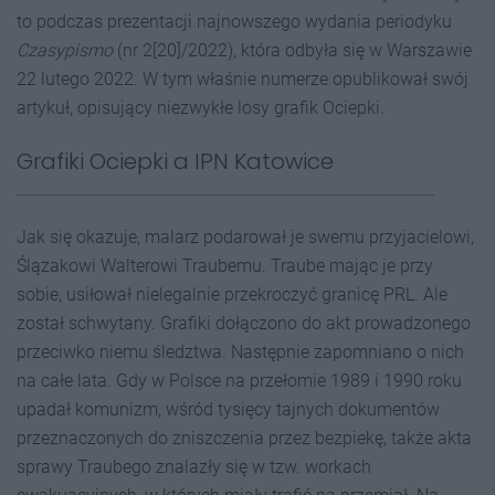
to podczas prezentacji najnowszego wydania periodyku
Czasypismo
(nr 2[20]/2022), która odbyła się w Warszawie
22 lutego 2022. W tym właśnie numerze opublikował swój
artykuł, opisujący niezwykłe losy grafik Ociepki.
Grafiki Ociepki a IPN Katowice
Jak się okazuje, malarz podarował je swemu przyjacielowi,
Ślązakowi Walterowi Traubemu. Traube mając je przy
sobie, usiłował nielegalnie przekroczyć granicę PRL. Ale
został schwytany. Grafiki dołączono do akt prowadzonego
przeciwko niemu śledztwa. Następnie zapomniano o nich
na całe lata. Gdy w Polsce na przełomie 1989 i 1990 roku
upadał komunizm, wśród tysięcy tajnych dokumentów
przeznaczonych do zniszczenia przez bezpiekę, także akta
sprawy Traubego znalazły się w tzw. workach