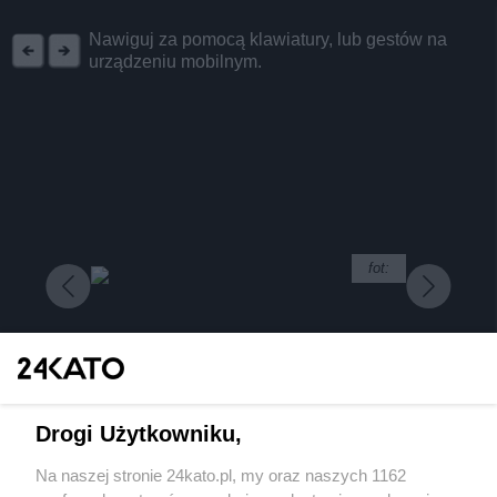
Nawiguj za pomocą klawiatury, lub gestów na
urządzeniu mobilnym.
Wydawca mediów
lokalnych
fot:
Nie zapomnij
zapoznać się z:
polityką prywatności
regulamin korzystania z portali
Twoje
miasto
Skontakuj się
z nami
Piekary Śląskie
Kontakt
Chorzów
Wydawca
Tarnowskie Góry
Redakcja
Drogi Użytkowniku,
Ruda Śląska
Newsletter
Świętochłowice
Reklama
Tychy
Na naszej stronie 24kato.pl, my oraz naszych 1162
Odśnież swój kalendarz! SnowFest Festival już za
Bytom