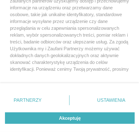
zaufanych partnerów uzyskujemy dostęp i przechowujemy
Katowice
informacje na urządzeniu oraz przetwarzamy dane
Gliwice
Zabrze
osobowe, takie jak unikalne identyfikatory, standardowe
Zagłębie
informacje wysyłane przez urządzenie czy dane
przeglądania w celu zapewniania spersonalizowanych
reklam, wybór spersonalizowanych treści, pomiar reklam i
treści, badanie odbiorców oraz ulepszanie usług. Za zgodą
Użytkownika my i Zaufani Partnerzy możemy używać
dokładnych danych geolokalizacyjnych oraz aktywnie
fot:
skanować charakterystykę urządzenia do celów
identyfikacji. Ponieważ cenimy Twoją prywatność, prosimy
Odśnież swój kalendarz! SnowFest Festival już za
o zgodę na korzystanie z tych technologii poprzez
dwa tygodnie – muzyka, sport i apres-ski w
kliknięcie „Akceptuję”. Zgoda jest dobrowolna i zawsze
najlepszym wydaniu!
możesz ją zmienić/wycofać klikając przycisk ustawień
prywatności znajdujący się w lewym dolnym rogu strony
PARTNERZY
USTAWIENIA
9 / 9
. Niektóre rodzaje przetwarzania danych nie wymagają
zgody użytkownika, ale masz prawo sprzeciwić się
Snowfest Dominika
takiemu przetwarzaniu. Preferencje będą miały
Akceptuję
zastosowania tylko na tej witrynie.
Scheibinger 7578
Zapoznaj się z poniższymi informacjami, abyś mógł