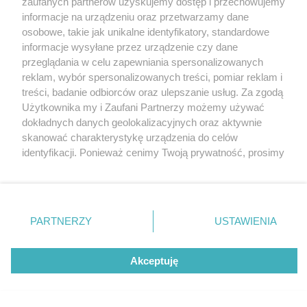
zaufanych partnerów uzyskujemy dostęp i przechowujemy
Katowicach. Najwyższy będzie miał 38
Katowice
informacje na urządzeniu oraz przetwarzamy dane
Gliwice
kondygnacji
Zabrze
osobowe, takie jak unikalne identyfikatory, standardowe
Zagłębie
informacje wysyłane przez urządzenie czy dane
5 / 11
przeglądania w celu zapewniania spersonalizowanych
reklam, wybór spersonalizowanych treści, pomiar reklam i
Osiedle Atal Olimpijska
treści, badanie odbiorców oraz ulepszanie usług. Za zgodą
Użytkownika my i Zaufani Partnerzy możemy używać
Katowice
dokładnych danych geolokalizacyjnych oraz aktywnie
skanować charakterystykę urządzenia do celów
identyfikacji. Ponieważ cenimy Twoją prywatność, prosimy
Wizualizacje nowego osiedla Atal Olimpijska w
o zgodę na korzystanie z tych technologii poprzez
Katowicach. Wnętrze mieszkania.
kliknięcie „Akceptuję”. Zgoda jest dobrowolna i zawsze
możesz ją zmienić/wycofać klikając przycisk ustawień
prywatności znajdujący się w lewym dolnym rogu strony
PARTNERZY
USTAWIENIA
REKLAMA
. Niektóre rodzaje przetwarzania danych nie wymagają
zgody użytkownika, ale masz prawo sprzeciwić się
takiemu przetwarzaniu. Preferencje będą miały
Akceptuję
zastosowania tylko na tej witrynie.
Zapoznaj się z poniższymi informacjami, abyś mógł