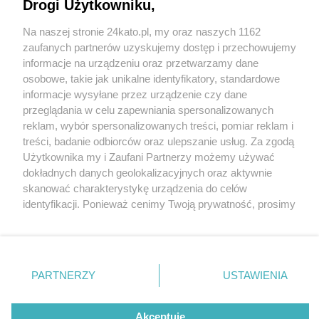
To nie tylko Spodek i Nikiszowiec [GALERIA]
Drogi Użytkowniku,
Na naszej stronie 24kato.pl, my oraz naszych 1162
13 / 13
Wydawca mediów
lokalnych
zaufanych partnerów uzyskujemy dostęp i przechowujemy
Willa Goldsteinów Katowice
informacje na urządzeniu oraz przetwarzamy dane
osobowe, takie jak unikalne identyfikatory, standardowe
informacje wysyłane przez urządzenie czy dane
Kolejny zabytkowy budynek z katowickiego
przeglądania w celu zapewniania spersonalizowanych
reklam, wybór spersonalizowanych treści, pomiar reklam i
śródmieścia. Charakterystyczna neorenesansowa
Nie zapomnij
treści, badanie odbiorców oraz ulepszanie usług. Za zgodą
zapoznać się z:
polityką prywatności
regulamin korzystania z portali
zabudowa Pałacu Goldsteinów przetrwała w świetnym
Użytkownika my i Zaufani Partnerzy możemy używać
Twoje
miasto
Skontakuj się
z nami
dokładnych danych geolokalizacyjnych oraz aktywnie
stanie aż od końca XIX wieku. Dzisiaj w Villi Goldsteinów
Piekary Śląskie
Kontakt
skanować charakterystykę urządzenia do celów
Chorzów
Wydawca
siedzibę ma Urząd Stanu Cywilnego
identyfikacji. Ponieważ cenimy Twoją prywatność, prosimy
Tarnowskie Góry
Redakcja
Ruda Śląska
Newsletter
o zgodę na korzystanie z tych technologii poprzez
Świętochłowice
Reklama
Wróć do artykułu:
kliknięcie „Akceptuję”. Zgoda jest dobrowolna i zawsze
Tychy
Oto TOP 13 ikonicznych zabytków w Katowicach.
możesz ją zmienić/wycofać klikając przycisk ustawień
Bytom
To nie tylko Spodek i Nikiszowiec [GALERIA]
Katowice
prywatności znajdujący się w lewym dolnym rogu strony
PARTNERZY
USTAWIENIA
Gliwice
. Niektóre rodzaje przetwarzania danych nie wymagają
Zabrze
Zagłębie
zgody użytkownika, ale masz prawo sprzeciwić się
REKLAMA
takiemu przetwarzaniu. Preferencje będą miały
Akceptuję