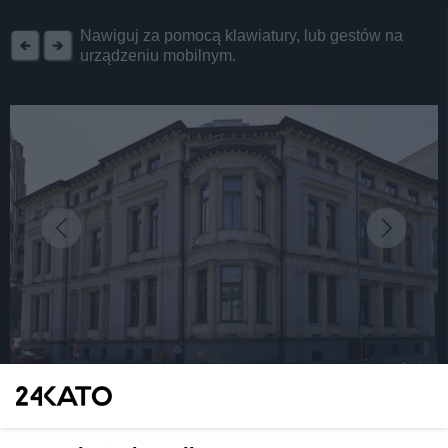
REKLAMA
Nawiguj za pomocą klawiatury, lub gestów na
urządzeniu mobilnym.
fot: Wikimedia
Oto TOP 13 ikonicznych zabytków w Katowicach.