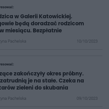
resować:
zica w Galerii Katowickiej.
gowie będą doradzać rodzicom
w miesiącu. Bezpłatnie
yna Pachelska
10/10/2023
resować:
ące zakończyły okres próbny.
zatrudnią je na stałe. Czeka na
ktarów zieleni do skubania
yna Pachelska
09/10/2023