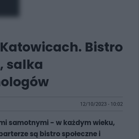
Katowicach. Bistro
, salka
hologów
12/10/2023 - 10:02
źmi samotnymi - w każdym wieku,
arterze są bistro społeczne i