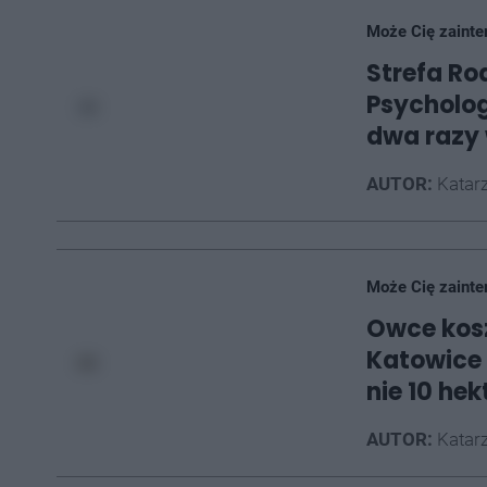
Może Cię zainte
Strefa Rod
Psycholo
dwa razy 
AUTOR:
Katarz
Może Cię zainte
Owce kosz
Katowice 
nie 10 he
AUTOR:
Katarz