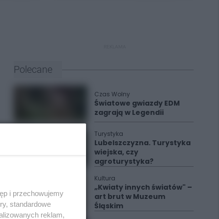
REKLAMA
Polecane
Czas Wolny
Światowe gwiazdy EDM
zagrają w Legendii
Turystyka
Lubelszczyzna. Turystyka
wiejska, czy
agroturystyka?
Kultura
„Kwiaty innych światów" –
tęp i przechowujemy
art brut w Muzeum
ory, standardowe
Śląskim
alizowanych reklam,