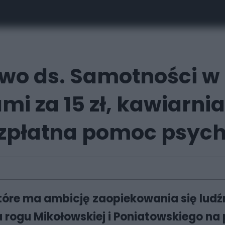
two ds. Samotności w 
mi za 15 zł, kawiarnia
ezpłatna pomoc psyc
tóre ma ambicję zaopiekowania się lud
 rogu Mikołowskiej i Poniatowskiego na p