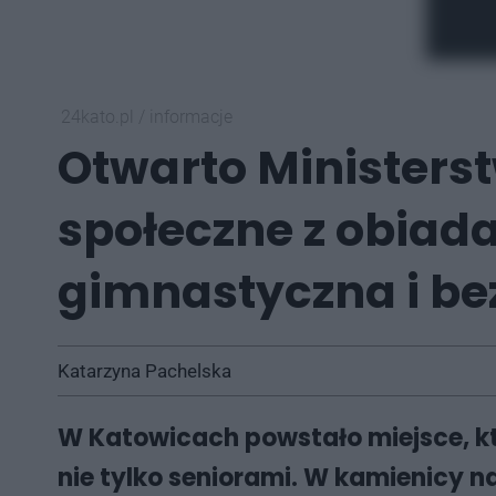
24kato.pl
/
informacje
Otwarto Ministers
społeczne z obiada
gimnastyczna i b
Katarzyna Pachelska
W Katowicach powstało miejsce, k
nie tylko seniorami. W kamienicy na