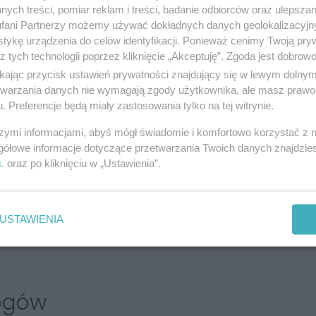
ych treści, pomiar reklam i treści, badanie odbiorców oraz ulepszan
fani Partnerzy możemy używać dokładnych danych geolokalizacyjn
tykę urządzenia do celów identyfikacji. Ponieważ cenimy Twoją pry
z tych technologii poprzez kliknięcie „Akceptuję”. Zgoda jest dobro
 Spichlerz, w którym od godz. 12 do 16 są
ikając przycisk ustawień prywatności znajdujący się w lewym dolny
 i drugie danie). - Z oferty bistro mogą
etwarzania danych nie wymagają zgody użytkownika, ale masz prawo 
ieć zaświadczenia z MOPS-u czy innych
. Preferencje będą miały zastosowania tylko na tej witrynie.
kowski, prezes Fundacji Wolne Miejsce. - Zupa
szymi informacjami, abyś mógł świadomie i komfortowo korzystać z
gółowe informacje dotyczące przetwarzania Twoich danych znajdzi
. Do tego można skorzystać z oferty kawiarni,
s
. oraz po kliknięciu w „Ustawienia”.
y z naszych lokalnych sklepów socjalnych sieci
arnowania żywności, jednocześnie edukując w
USTAWIENIA
ogów