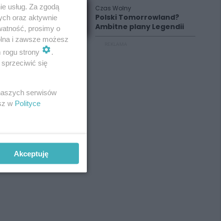
ie usług. Za zgodą
Czas Wolny
Polski Tomorrowland?
ych oraz aktywnie
Ambitne plany Legendii
watność, prosimy o
wolna i zawsze możesz
REKLAMA
m rogu strony
.
sprzeciwić się
 naszych serwisów
esz w
Polityce
Akceptuję