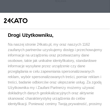
REKLAMA
Drogi Użytkowniku,
Na naszej stronie 24kato.pl, my oraz naszych 1162
Wydawca mediów
lokalnych
zaufanych partnerów uzyskujemy dostęp i przechowujemy
informacje na urządzeniu oraz przetwarzamy dane
osobowe, takie jak unikalne identyfikatory, standardowe
informacje wysyłane przez urządzenie czy dane
przeglądania w celu zapewniania spersonalizowanych
reklam, wybór spersonalizowanych treści, pomiar reklam i
Nie zapomnij
treści, badanie odbiorców oraz ulepszanie usług. Za zgodą
zapoznać się z:
polityką prywatności
regulamin korzystania z portali
Użytkownika my i Zaufani Partnerzy możemy używać
Twoje
miasto
Skontakuj się
z nami
dokładnych danych geolokalizacyjnych oraz aktywnie
Piekary Śląskie
Kontakt
skanować charakterystykę urządzenia do celów
Chorzów
Wydawca
identyfikacji. Ponieważ cenimy Twoją prywatność, prosimy
Tarnowskie Góry
Redakcja
Ruda Śląska
Newsletter
o zgodę na korzystanie z tych technologii poprzez