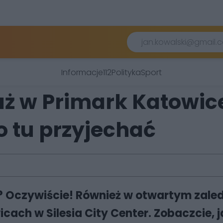
Informacje
112
Polityka
Sport
ż w Primark Katowice
o tu przyjechać
? Oczywiście! Również w otwartym zaledw
ch w Silesia City Center. Zobaczcie, jak