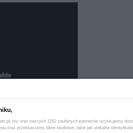
ż. Przecenione są artykuły ze wszystkich działów,
tyki i artykuły do wnętrz.
niku,
atowicach?
kato.pl, my oraz naszych 1162 zaufanych partnerów uzyskujemy dos
niu oraz przetwarzamy dane osobowe, takie jak unikalne identyfikat