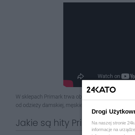
W sklepach Primark trwa obecnie zimowa wyprzeda
od odzieży damskiej, męskiej i dziecięcej, po kosme
Drogi Użytkow
Jakie są hity Primarka w K
Na naszej stronie 24
informacje na urządze