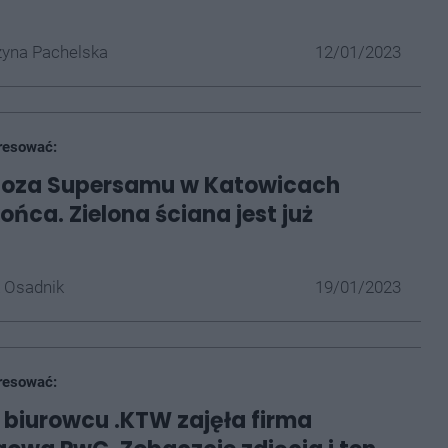
yna Pachelska
12/01/2023
resować:
oza Supersamu w Katowicach
ońca. Zielona ściana jest już
 Osadnik
19/01/2023
resować:
w biurowcu .KTW zajęła firma