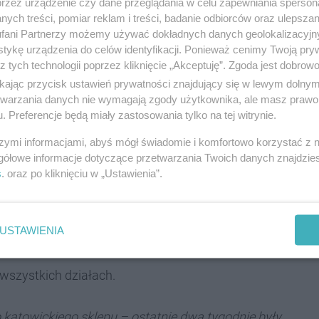
przez urządzenie czy dane przeglądania w celu zapewniania sperson
h cieszy się dużym zainteresowaniem klientów.
ych treści, pomiar reklam i treści, badanie odbiorców oraz ulepszan
fani Partnerzy możemy używać dokładnych danych geolokalizacyjn
owic i okolic odwiedziło nasz sklep w Silesia City
tykę urządzenia do celów identyfikacji. Ponieważ cenimy Twoją pry
muje - mówił w połowie grudnia 2022 r. Maciej
z tych technologii poprzez kliknięcie „Akceptuję”. Zgoda jest dobro
rwujemy wzmożony ruch zwłaszcza popołudniami i w
ikając przycisk ustawień prywatności znajdujący się w lewym dolny
zyt zakupowy w galeriach handlowych. Klienci
etwarzania danych nie wymagają zgody użytkownika, ale masz prawo 
. Preferencje będą miały zastosowania tylko na tej witrynie.
wej oraz artykuły codziennego użytku, takie jak
szymi informacjami, abyś mógł świadomie i komfortowo korzystać z
gółowe informacje dotyczące przetwarzania Twoich danych znajdzi
owickiego Primarka były:
s
. oraz po kliknięciu w „Ustawienia”.
USTAWIENIA
 wszystkich działach.
katowickiego sklepu – ostatnie dwa tygodnie były