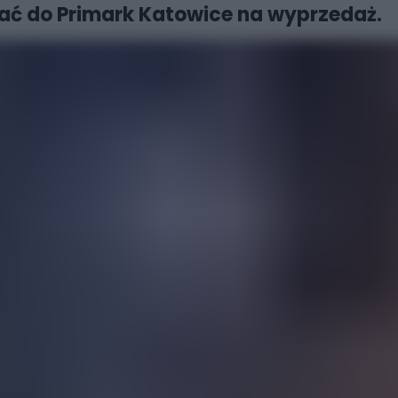
brać do Primark Katowice na wyprzedaż.