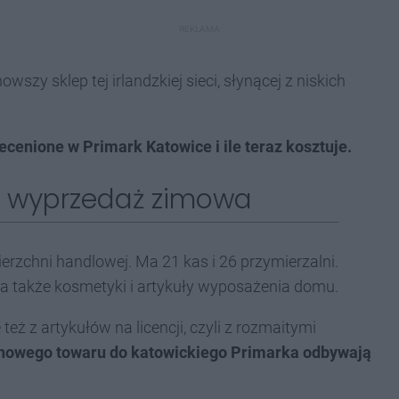
REKLAMA
szy sklep tej irlandzkiej sieci, słynącej z niskich
zecenione w Primark Katowice i ile teraz kosztuje.
st wyprzedaż zimowa
rzchni handlowej. Ma 21 kas i 26 przymierzalni.
 a także kosmetyki i artykuły wyposażenia domu.
też z artykułów na licencji, czyli z rozmaitymi
nowego towaru do katowickiego Primarka odbywają