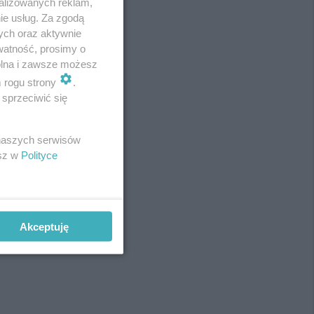
alizowanych reklam,
ie usług. Za zgodą
ych oraz aktywnie
watność, prosimy o
wolna i zawsze możesz
m rogu strony
.
sprzeciwić się
 naszych serwisów
esz w
Polityce
Akceptuję