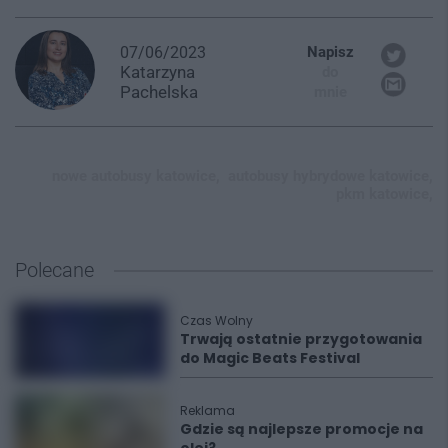
07/06/2023
Napisz
Katarzyna
do
Pachelska
mnie
nowe autobusy katowice,
autobusy hybrydowe katowice,
pkm katowice,
Polecane
Czas Wolny
Trwają ostatnie przygotowania
do Magic Beats Festival
Reklama
Gdzie są najlepsze promocje na