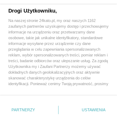
Drogi Użytkowniku,
Na naszej stronie 24kato.pl, my oraz naszych 1162
Wydawca mediów
lokalnych
zaufanych partnerów uzyskujemy dostęp i przechowujemy
informacje na urządzeniu oraz przetwarzamy dane
osobowe, takie jak unikalne identyfikatory, standardowe
informacje wysyłane przez urządzenie czy dane
przeglądania w celu zapewniania spersonalizowanych
reklam, wybór spersonalizowanych treści, pomiar reklam i
Nie zapomnij
treści, badanie odbiorców oraz ulepszanie usług. Za zgodą
zapoznać się z:
polityką prywatności
regulamin korzystania z portali
Użytkownika my i Zaufani Partnerzy możemy używać
Twoje
miasto
Skontakuj się
z nami
dokładnych danych geolokalizacyjnych oraz aktywnie
Piekary Śląskie
Kontakt
skanować charakterystykę urządzenia do celów
Chorzów
Wydawca
identyfikacji. Ponieważ cenimy Twoją prywatność, prosimy
Tarnowskie Góry
Redakcja
Ruda Śląska
Newsletter
o zgodę na korzystanie z tych technologii poprzez
Świętochłowice
Reklama
kliknięcie „Akceptuję”. Zgoda jest dobrowolna i zawsze
Tychy
możesz ją zmienić/wycofać klikając przycisk ustawień
Bytom
Katowice
prywatności znajdujący się w lewym dolnym rogu strony
PARTNERZY
USTAWIENIA
Gliwice
. Niektóre rodzaje przetwarzania danych nie wymagają
Zabrze