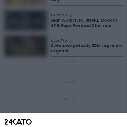
olej?
Czas Wolny
Alan Walker, DJ SNAKE, Bedoes
2115: Fajer Festiwal Chorzów
Czas Wolny
Światowe gwiazdy EDM zagrają w
Legendii
REKLAMA
REKLAMA
REKLAMA