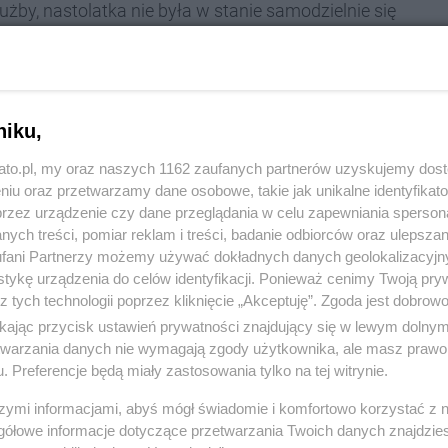
łużby, nastolatka nie była w stanie samodzielnie się
niku,
informacji przekazanej przez młodą kobietę,
dzące silnie zataczająca się młodą
kato.pl, my oraz naszych 1162 zaufanych partnerów uzyskujemy dos
niu oraz przetwarzamy dane osobowe, takie jak unikalne identyfikat
y przybyli na miejsce, zastali 15-letnią
przez urządzenie czy dane przeglądania w celu zapewniania sperson
ojenia alkoholowego. Nieletnia nie była w
ych treści, pomiar reklam i treści, badanie odbiorców oraz ulepszan
fani Partnerzy możemy używać dokładnych danych geolokalizacyjn
tania ani poruszać się o własnych siłach
-
tykę urządzenia do celów identyfikacji. Ponieważ cenimy Twoją pry
z tych technologii poprzez kliknięcie „Akceptuję”. Zgoda jest dobro
cach.
ikając przycisk ustawień prywatności znajdujący się w lewym dolny
etwarzania danych nie wymagają zgody użytkownika, ale masz prawo 
. Preferencje będą miały zastosowania tylko na tej witrynie.
ażnicy miejscy ułożyli ją w pozycji bezpiecznej na
szymi informacjami, abyś mógł świadomie i komfortowo korzystać z
c, że może chodzić o zagrożenie życia lub zdrowia -
gółowe informacje dotyczące przetwarzania Twoich danych znajdzi