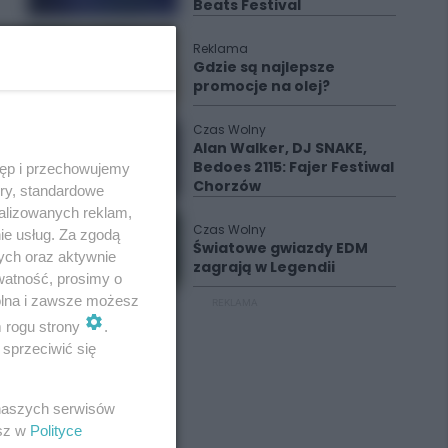
Beats Festival
Reklama
Gdzie są najlepsze
promocje na olej?
Czas Wolny
Alan Walker, DJ SNAKE,
Bedoes 2115: Fajer Festiwal
tęp i przechowujemy
Chorzów
ory, standardowe
alizowanych reklam,
Czas Wolny
ie usług. Za zgodą
Światowe gwiazdy EDM
ych oraz aktywnie
zagrają w Legendii
watność, prosimy o
wolna i zawsze możesz
REKLAMA
m rogu strony
.
sprzeciwić się
 naszych serwisów
esz w
Polityce