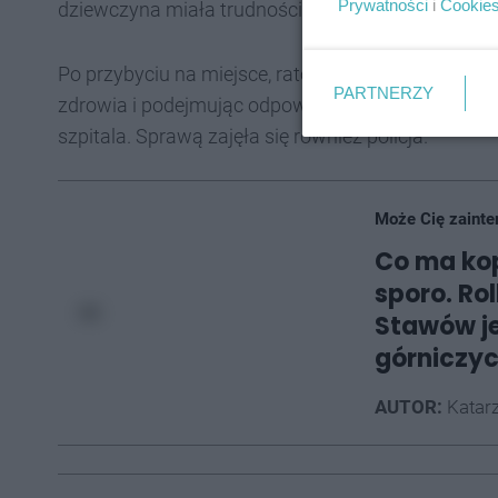
Prywatności
i
Cookie
dziewczyna miała trudności z oddychaniem - wezw
Po przybyciu na miejsce, ratownicy medyczni przeję
PARTNERZY
zdrowia i podejmując odpowiednie czynności medy
szpitala. Sprawą zajęła się również policja.
Może Cię zainte
Co ma kop
sporo. Ro
Stawów j
górniczych
AUTOR:
Katarz