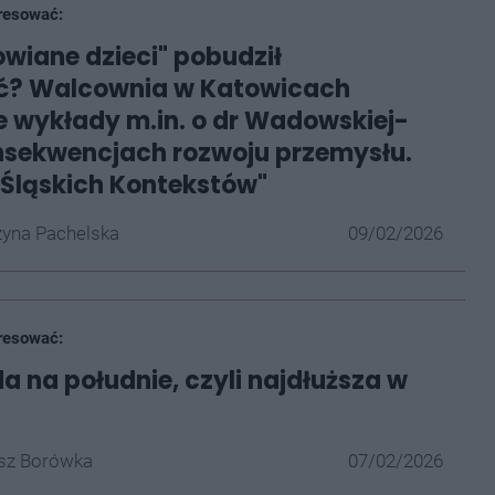
resować:
owiane dzieci" pobudził
ć? Walcownia w Katowicach
e wykłady m.in. o dr Wadowskiej-
onsekwencjach rozwoju przemysłu.
Śląskich Kontekstów"
yna Pachelska
09/02/2026
resować:
 na południe, czyli najdłuższa w
z Borówka
07/02/2026