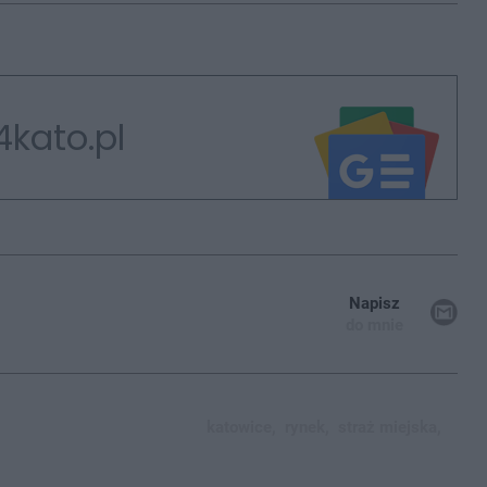
4kato.pl
Napisz
do mnie
katowice,
rynek,
straż miejska,