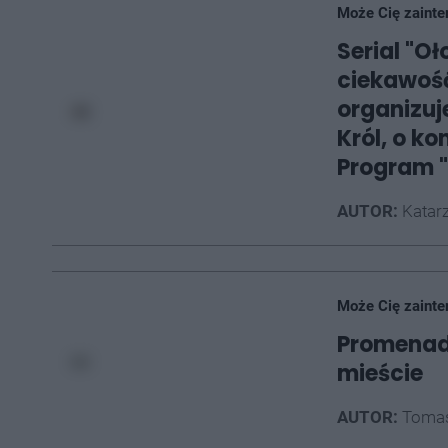
Może Cię zainte
Serial "Oł
ciekawoś
organizuj
Król, o k
Program "
AUTOR:
Katarz
Może Cię zainte
Promenada
mieście
AUTOR:
Tomas