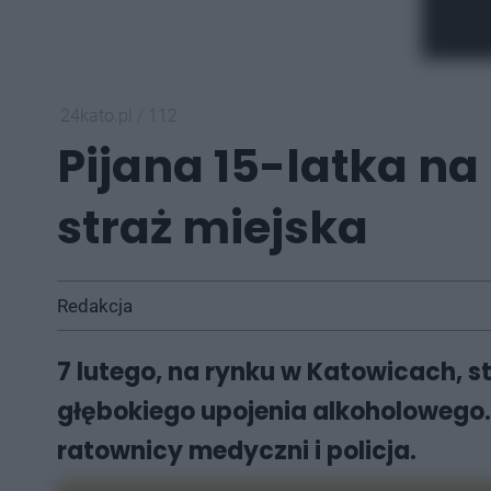
24kato.pl
/
112
Pijana 15-latka n
straż miejska
Redakcja
7 lutego, na rynku w Katowicach, st
głębokiego upojenia alkoholowego. 
ratownicy medyczni i policja.