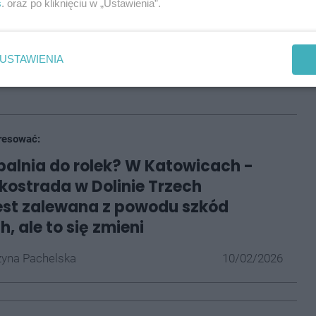
s
. oraz po kliknięciu w „Ustawienia”.
ali także pogotowie ratunkowe.
li dalszą opiekę nad dziewczyną, oceniając jej stan
USTAWIENIA
czne. Zadecydowali o przewiezieniu nastolatki do
resować:
alnia do rolek? W Katowicach -
lkostrada w Dolinie Trzech
est zalewana z powodu szkód
, ale to się zmieni
yna Pachelska
10/02/2026