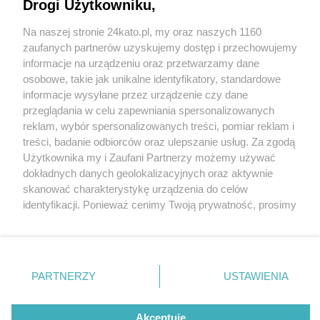
Drogi Użytkowniku,
Pijany w sztok przyjechał autem do Silesia City
Center. Na szczęście zakupy robiło też
Na naszej stronie 24kato.pl, my oraz naszych 1160
małżeństwo policjantów. Zatrzymali pijaka
Wydawca mediów
lokalnych
zaufanych partnerów uzyskujemy dostęp i przechowujemy
informacje na urządzeniu oraz przetwarzamy dane
osobowe, takie jak unikalne identyfikatory, standardowe
2 / 2
informacje wysyłane przez urządzenie czy dane
przeglądania w celu zapewniania spersonalizowanych
Zatrzymanie pijanego
reklam, wybór spersonalizowanych treści, pomiar reklam i
Nie zapomnij
kierowcy Katowice 1
treści, badanie odbiorców oraz ulepszanie usług. Za zgodą
zapoznać się z:
polityką prywatności
regulamin korzystania z portali
Użytkownika my i Zaufani Partnerzy możemy używać
Twoje
miasto
Skontakuj się
z nami
dokładnych danych geolokalizacyjnych oraz aktywnie
Piekary Śląskie
Kontakt
skanować charakterystykę urządzenia do celów
Wróć do artykułu:
Chorzów
Wydawca
identyfikacji. Ponieważ cenimy Twoją prywatność, prosimy
Pijany w sztok przyjechał autem do Silesia City
Tarnowskie Góry
Redakcja
Center. Na szczęście zakupy robiło też
Ruda Śląska
Newsletter
o zgodę na korzystanie z tych technologii poprzez
Świętochłowice
Reklama
małżeństwo policjantów. Zatrzymali pijaka
kliknięcie „Akceptuję”. Zgoda jest dobrowolna i zawsze
Tychy
możesz ją zmienić/wycofać klikając przycisk ustawień
Bytom
Katowice
prywatności znajdujący się w lewym dolnym rogu strony
PARTNERZY
USTAWIENIA
Gliwice
REKLAMA
. Niektóre rodzaje przetwarzania danych nie wymagają
Zabrze
Zagłębie
zgody użytkownika, ale masz prawo sprzeciwić się
takiemu przetwarzaniu. Preferencje będą miały
Akceptuję