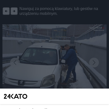
REKLAMA
Nawiguj za pomocą klawiatury, lub gestów na
urządzeniu mobilnym.
fot: Policja Śląska