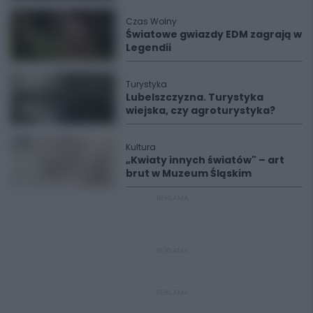
Czas Wolny
Światowe gwiazdy EDM zagrają w
Legendii
Turystyka
Lubelszczyzna. Turystyka
wiejska, czy agroturystyka?
Kultura
„Kwiaty innych światów" – art
brut w Muzeum Śląskim
REKLAMA
REKLAMA
REKLAMA