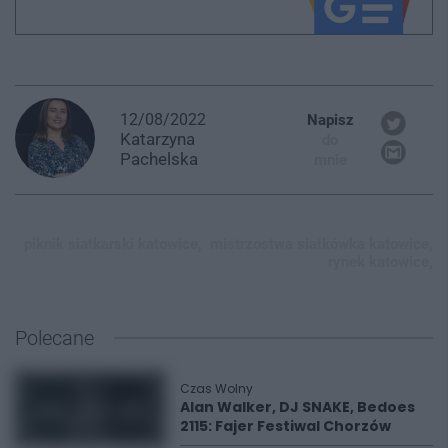
12/08/2022
Napisz
Katarzyna
do
Pachelska
mnie
piknik siatkarski katowice,
mistrzostwa siatkówka katowice,
rynek katowice,
Polecane
Czas Wolny
Alan Walker, DJ SNAKE, Bedoes
2115: Fajer Festiwal Chorzów