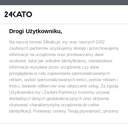
Drogi Użytkowniku,
Na naszej stronie 24kato.pl, my oraz naszych 1162
Wydawca mediów
lokalnych
zaufanych partnerów uzyskujemy dostęp i przechowujemy
informacje na urządzeniu oraz przetwarzamy dane
osobowe, takie jak unikalne identyfikatory, standardowe
informacje wysyłane przez urządzenie czy dane
przeglądania w celu zapewniania spersonalizowanych
reklam, wybór spersonalizowanych treści, pomiar reklam i
Nie zapomnij
treści, badanie odbiorców oraz ulepszanie usług. Za zgodą
zapoznać się z:
polityką prywatności
regulamin korzystania z portali
Użytkownika my i Zaufani Partnerzy możemy używać
Twoje
miasto
Skontakuj się
z nami
dokładnych danych geolokalizacyjnych oraz aktywnie
Piekary Śląskie
Kontakt
skanować charakterystykę urządzenia do celów
Chorzów
Wydawca
identyfikacji. Ponieważ cenimy Twoją prywatność, prosimy
Tarnowskie Góry
Redakcja
Ruda Śląska
Newsletter
o zgodę na korzystanie z tych technologii poprzez
Świętochłowice
Reklama
kliknięcie „Akceptuję”. Zgoda jest dobrowolna i zawsze
Tychy