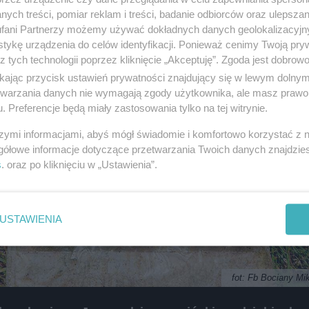
i
regulamin korzystania z portali
Tarnowskie Góry
ych treści, pomiar reklam i treści, badanie odbiorców oraz ulepszan
Ruda Śląska
fani Partnerzy możemy używać dokładnych danych geolokalizacyjn
Świętochłowice
Tychy
tykę urządzenia do celów identyfikacji. Ponieważ cenimy Twoją pry
Bytom
z tych technologii poprzez kliknięcie „Akceptuję”. Zgoda jest dobro
Katowice
Gliwice
ikając przycisk ustawień prywatności znajdujący się w lewym dolny
Zabrze
etwarzania danych nie wymagają zgody użytkownika, ale masz prawo 
Zagłębie
. Preferencje będą miały zastosowania tylko na tej witrynie.
szymi informacjami, abyś mógł świadomie i komfortowo korzystać z
gółowe informacje dotyczące przetwarzania Twoich danych znajdzi
s
. oraz po kliknięciu w „Ustawienia”.
USTAWIENIA
fot: Fb Bociany Mi