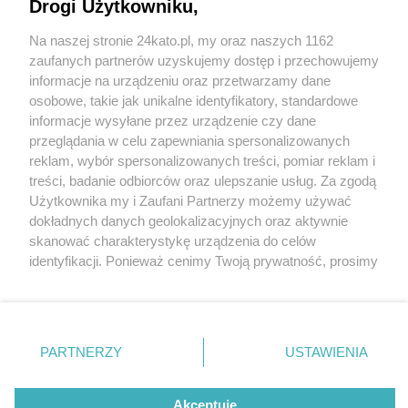
Katowicach
Drogi Użytkowniku,
Na naszej stronie 24kato.pl, my oraz naszych 1162
Wydawca mediów
lokalnych
zaufanych partnerów uzyskujemy dostęp i przechowujemy
informacje na urządzeniu oraz przetwarzamy dane
2 / 6
osobowe, takie jak unikalne identyfikatory, standardowe
informacje wysyłane przez urządzenie czy dane
Słup dymu nad
przeglądania w celu zapewniania spersonalizowanych
reklam, wybór spersonalizowanych treści, pomiar reklam i
lokomotywownią w
Nie zapomnij
treści, badanie odbiorców oraz ulepszanie usług. Za zgodą
zapoznać się z:
polityką prywatności
regulamin korzystania z portali
Katowicach
Użytkownika my i Zaufani Partnerzy możemy używać
Twoje
miasto
Skontakuj się
z nami
dokładnych danych geolokalizacyjnych oraz aktywnie
Piekary Śląskie
Kontakt
skanować charakterystykę urządzenia do celów
Chorzów
Wydawca
Słup dymu nad lokomotywownią w Katowicach
identyfikacji. Ponieważ cenimy Twoją prywatność, prosimy
Tarnowskie Góry
Redakcja
Ruda Śląska
Newsletter
o zgodę na korzystanie z tych technologii poprzez
Świętochłowice
Reklama
kliknięcie „Akceptuję”. Zgoda jest dobrowolna i zawsze
Tychy
możesz ją zmienić/wycofać klikając przycisk ustawień
Bytom
Katowice
prywatności znajdujący się w lewym dolnym rogu strony
REKLAMA
PARTNERZY
USTAWIENIA
Gliwice
. Niektóre rodzaje przetwarzania danych nie wymagają
Zabrze
Zagłębie
zgody użytkownika, ale masz prawo sprzeciwić się
takiemu przetwarzaniu. Preferencje będą miały
Akceptuję