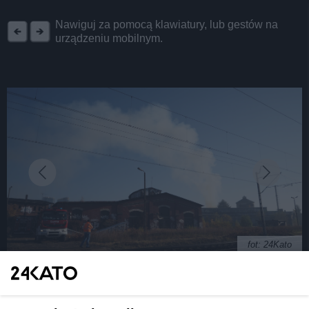
REKLAMA
Nawiguj za pomocą klawiatury, lub gestów na
urządzeniu mobilnym.
fot: 24Kato
Pożar na terenie nieczynnej lokomotywowni w