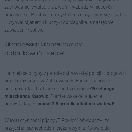
zachowanie, wygląd oraz woń – wzbudziły niepokój
pracownika. Po chwili namysłu ten zdecydował się działać
– wyrwał pijanemu kluczyki od ciągnika, a następnie
zawiadomił policję.
Kilkadziesiąt kilometrów by
dotankować… siebie!
Na miejsce przybyły patrole dąbrowskiej policji – drogówki
oraz komisariatu w Ząbkowicach. Funkcjonariusze
przeprowadzili badanie stanu trzeźwości
49-letniego
mieszkańca Katowic
. Pomiar wskazał stężenie
odpowiadające
ponad 2,5 promila alkoholu we krwi!
W toku czynności pijany „TIRowiec” oświadczył, że
przyjechał samochodem ciężarowym z Katowic do