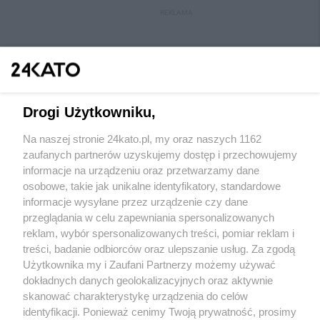
REKLAMA
Drogi Użytkowniku,
Na naszej stronie 24kato.pl, my oraz naszych 1162
Wydawca mediów
lokalnych
zaufanych partnerów uzyskujemy dostęp i przechowujemy
informacje na urządzeniu oraz przetwarzamy dane
osobowe, takie jak unikalne identyfikatory, standardowe
informacje wysyłane przez urządzenie czy dane
przeglądania w celu zapewniania spersonalizowanych
reklam, wybór spersonalizowanych treści, pomiar reklam i
Nie zapomnij
treści, badanie odbiorców oraz ulepszanie usług. Za zgodą
zapoznać się z:
polityką prywatności
regulamin korzystania z portali
Użytkownika my i Zaufani Partnerzy możemy używać
Twoje
miasto
Skontakuj się
z nami
dokładnych danych geolokalizacyjnych oraz aktywnie
Piekary Śląskie
Kontakt
skanować charakterystykę urządzenia do celów
Chorzów
Wydawca
identyfikacji. Ponieważ cenimy Twoją prywatność, prosimy
Tarnowskie Góry
Redakcja