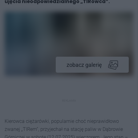
ujęcia nieodpowiedzialnego „TIRowca”.
zobacz galerię
REKLAMA
Kierowca ciężarówki, popularnie choć nieprawidłowo
zwanej „TIRem”, przyjechał na stację paliw w Dąbrowie
Górniczej w sobotę (12.07.2025) wieczorem. Jego stan –