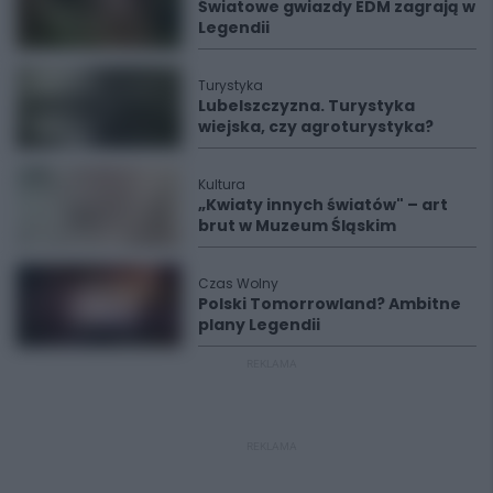
Światowe gwiazdy EDM zagrają w
Legendii
Turystyka
Lubelszczyzna. Turystyka
wiejska, czy agroturystyka?
Kultura
„Kwiaty innych światów" – art
brut w Muzeum Śląskim
Czas Wolny
Polski Tomorrowland? Ambitne
plany Legendii
REKLAMA
REKLAMA