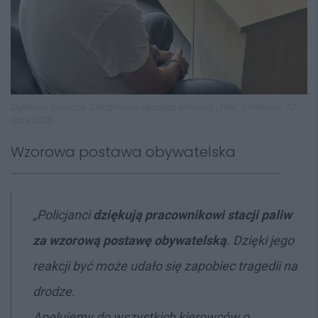
Dąbrowa Górnicza. Zatrzymanie pijanego kierowcy „TIRa” z Katowic. 12
lipca 2025.
Wzorowa postawa obywatelska
„Policjanci
dziękują pracownikowi stacji paliw
za wzorową postawę obywatelską
. Dzięki jego
reakcji być może udało się zapobiec tragedii na
drodze.
Apelujemy do wszystkich kierowców o