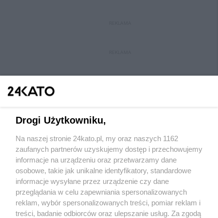
REKLAMA
REKLAMA
Drogi Użytkowniku,
Na naszej stronie 24kato.pl, my oraz naszych 1162
Wydawca mediów
lokalnych
zaufanych partnerów uzyskujemy dostęp i przechowujemy
informacje na urządzeniu oraz przetwarzamy dane
osobowe, takie jak unikalne identyfikatory, standardowe
informacje wysyłane przez urządzenie czy dane
przeglądania w celu zapewniania spersonalizowanych
reklam, wybór spersonalizowanych treści, pomiar reklam i
Nie zapomnij
treści, badanie odbiorców oraz ulepszanie usług. Za zgodą
zapoznać się z:
polityką prywatności
regulamin korzystania z portali