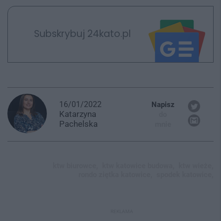
Subskrybuj 24kato.pl
16/01/2022
Napisz
Katarzyna
do
Pachelska
mnie
ktw biurowce,
ktw katowice budowa,
ktw wieże,
rondo ziętka katowice,
spodek katowice,
REKLAMA