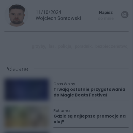
11/10/2024
Napisz
Wojciech
Sontowski
do mnie
grzyby,
las,
policja,
poradnik,
bezpieczeństwo,
Polecane
Czas Wolny
Trwają ostatnie przygotowania
do Magic Beats Festival
Reklama
Gdzie są najlepsze promocje na
olej?