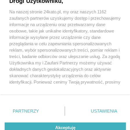
Drogi Użytkowniku,
Na naszej stronie 24kato.pl, my oraz naszych 1162
Wydawca mediów
lokalnych
zaufanych partnerów uzyskujemy dostęp i przechowujemy
informacje na urządzeniu oraz przetwarzamy dane
osobowe, takie jak unikalne identyfikatory, standardowe
informacje wysyłane przez urządzenie czy dane
przeglądania w celu zapewniania spersonalizowanych
reklam, wybór spersonalizowanych treści, pomiar reklam i
Nie zapomnij
treści, badanie odbiorców oraz ulepszanie usług. Za zgodą
zapoznać się z:
polityką prywatności
regulamin korzystania z portali
Użytkownika my i Zaufani Partnerzy możemy używać
Twoje
miasto
Skontakuj się
z nami
dokładnych danych geolokalizacyjnych oraz aktywnie
Piekary Śląskie
Kontakt
skanować charakterystykę urządzenia do celów
Chorzów
Wydawca
identyfikacji. Ponieważ cenimy Twoją prywatność, prosimy
Tarnowskie Góry
Redakcja
Ruda Śląska
Newsletter
o zgodę na korzystanie z tych technologii poprzez
Świętochłowice
Reklama
kliknięcie „Akceptuję”. Zgoda jest dobrowolna i zawsze
Tychy
możesz ją zmienić/wycofać klikając przycisk ustawień
Bytom
Katowice
prywatności znajdujący się w lewym dolnym rogu strony
PARTNERZY
USTAWIENIA
Gliwice
. Niektóre rodzaje przetwarzania danych nie wymagają
Zabrze
Zagłębie
zgody użytkownika, ale masz prawo sprzeciwić się
Akceptuję
takiemu przetwarzaniu. Preferencje będą miały