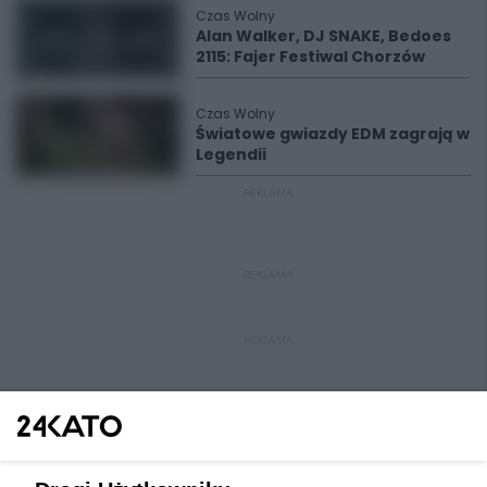
Czas Wolny
Alan Walker, DJ SNAKE, Bedoes
2115: Fajer Festiwal Chorzów
Czas Wolny
Światowe gwiazdy EDM zagrają w
Legendii
REKLAMA
REKLAMA
REKLAMA