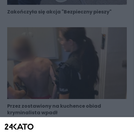
Zakończyła się akcja "Bezpieczny pieszy"
Przez zostawiony na kuchence obiad
kryminalista wpadł
1
2
3
4
NASTĘPNA