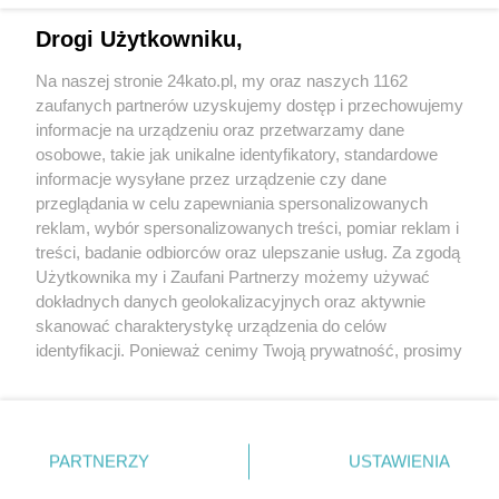
Drogi Użytkowniku,
Na naszej stronie 24kato.pl, my oraz naszych 1162
zaufanych partnerów uzyskujemy dostęp i przechowujemy
informacje na urządzeniu oraz przetwarzamy dane
osobowe, takie jak unikalne identyfikatory, standardowe
Wydawca mediów
lokalnych
informacje wysyłane przez urządzenie czy dane
przeglądania w celu zapewniania spersonalizowanych
reklam, wybór spersonalizowanych treści, pomiar reklam i
treści, badanie odbiorców oraz ulepszanie usług. Za zgodą
Użytkownika my i Zaufani Partnerzy możemy używać
dokładnych danych geolokalizacyjnych oraz aktywnie
skanować charakterystykę urządzenia do celów
Nie zapomnij
zapoznać się z:
polityką prywatności
regulamin korzystania z portali
identyfikacji. Ponieważ cenimy Twoją prywatność, prosimy
Twoje
miasto
Skontaktuj się
z nami
o zgodę na korzystanie z tych technologii poprzez
kliknięcie „Akceptuję”. Zgoda jest dobrowolna i zawsze
Piekary Śląskie
Kontakt
Chorzów
Wydawca
możesz ją zmienić/wycofać klikając przycisk ustawień
Tarnowskie Góry
Redakcja
prywatności znajdujący się w lewym dolnym rogu strony
Ruda Śląska
Newsletter
PARTNERZY
USTAWIENIA
Świętochłowice
Reklama
. Niektóre rodzaje przetwarzania danych nie wymagają
Tychy