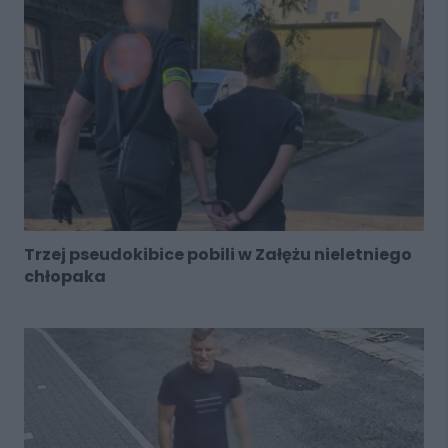
Trzej pseudokibice pobili w Załężu nieletniego
chłopaka