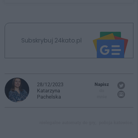
Subskrybuj 24kato.pl
28/12/2023
Napisz
Katarzyna
do
Pachelska
mnie
nielegalne automaty do gry,
policja katowice,