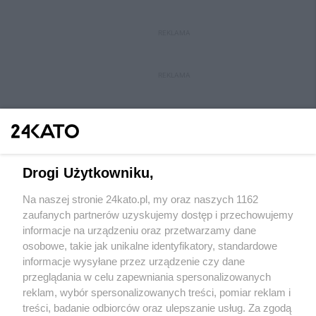
REKLAMA
REKLAMA
Drogi Użytkowniku,
Na naszej stronie 24kato.pl, my oraz naszych 1162
Wydawca mediów
lokalnych
zaufanych partnerów uzyskujemy dostęp i przechowujemy
informacje na urządzeniu oraz przetwarzamy dane
osobowe, takie jak unikalne identyfikatory, standardowe
informacje wysyłane przez urządzenie czy dane
przeglądania w celu zapewniania spersonalizowanych
reklam, wybór spersonalizowanych treści, pomiar reklam i
Nie zapomnij
treści, badanie odbiorców oraz ulepszanie usług. Za zgodą
zapoznać się z:
polityką prywatności
regulamin korzystania z portali