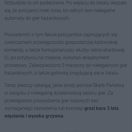
Wzbudziło to ich podejrzenie. Po wejściu do lokalu okazało
się, że policjanci mieli nosa, bo odkryli tam nielegalne
automaty do gier hazardowych.
Powiadomili o tym fakcie policjantów zajmujących się
zwalczaniem przestępczości gospodarczej katowickiej
komendy, a także funkcjonariuszy służby celno-skarbowej.
Ci, po przybyciu na miejsce, wykonali eksperyment
procesowy. Zabezpieczono 3 maszyny do nielegalnych gier
hazardowych, a także gotówkę znajdującą się w lokalu.
Teraz śledczy ustalają, jakie straty poniósł Skarb Państwa
w związku z nielegalną działalnością salonu gier. Za
przestępstwo prowadzenia gier losowych bez
wymaganego zezwolenia lub koncesji
grozi kara 3 lata
więzienia i wysoka grzywna.
REKLAMA