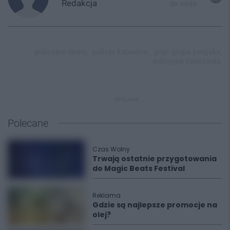
Redakcja
do mnie
policyjne drony,
policja katowice,
gopr grupa jurajska,
policyjne ćwiczenia,
REKLAMA
Polecane
Czas Wolny
Trwają ostatnie przygotowania
do Magic Beats Festival
Reklama
Gdzie są najlepsze promocje na
olej?