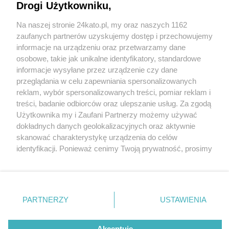
Drogi Użytkowniku,
Na naszej stronie 24kato.pl, my oraz naszych 1162
Wydawca mediów
lokalnych
zaufanych partnerów uzyskujemy dostęp i przechowujemy
informacje na urządzeniu oraz przetwarzamy dane
osobowe, takie jak unikalne identyfikatory, standardowe
informacje wysyłane przez urządzenie czy dane
przeglądania w celu zapewniania spersonalizowanych
reklam, wybór spersonalizowanych treści, pomiar reklam i
Nie zapomnij
treści, badanie odbiorców oraz ulepszanie usług. Za zgodą
zapoznać się z:
polityką prywatności
regulamin korzystania z portali
Użytkownika my i Zaufani Partnerzy możemy używać
Twoje
miasto
Skontakuj się
z nami
dokładnych danych geolokalizacyjnych oraz aktywnie
Piekary Śląskie
Kontakt
skanować charakterystykę urządzenia do celów
Chorzów
Wydawca
identyfikacji. Ponieważ cenimy Twoją prywatność, prosimy
Tarnowskie Góry
Redakcja
Ruda Śląska
Newsletter
o zgodę na korzystanie z tych technologii poprzez
Świętochłowice
Reklama
kliknięcie „Akceptuję”. Zgoda jest dobrowolna i zawsze
Tychy
możesz ją zmienić/wycofać klikając przycisk ustawień
Bytom
Katowice
prywatności znajdujący się w lewym dolnym rogu strony
PARTNERZY
USTAWIENIA
Gliwice
. Niektóre rodzaje przetwarzania danych nie wymagają
Zabrze
Zagłębie
zgody użytkownika, ale masz prawo sprzeciwić się
Akceptuję