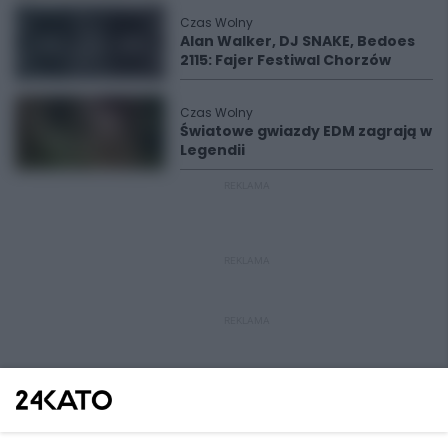
Czas Wolny
Alan Walker, DJ SNAKE, Bedoes
2115: Fajer Festiwal Chorzów
Czas Wolny
Światowe gwiazdy EDM zagrają w
Legendii
REKLAMA
REKLAMA
REKLAMA