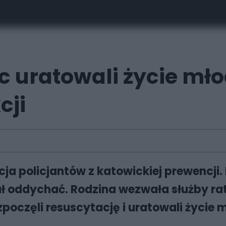
ic uratowali życie m
cji
akcja policjantów z katowickiej prewenc
ł oddychać. Rodzina wezwała służby rat
oczęli resuscytację i uratowali życie m