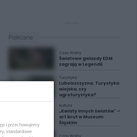
REKLAMA
Polecane
Czas Wolny
Światowe gwiazdy EDM
zagrają w Legendii
Turystyka
Lubelszczyzna. Turystyka
wiejska, czy
agroturystyka?
Kultura
„Kwiaty innych światów" –
art brut w Muzeum
Śląskim
tęp i przechowujemy
ory, standardowe
Czas Wolny