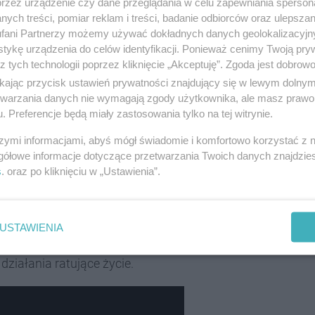
przez urządzenie czy dane przeglądania w celu zapewniania sperson
ierwsza pomoc pozwoliła uratować życie
ych treści, pomiar reklam i treści, badanie odbiorców oraz ulepszan
owadzili ucisk klatki piersiowej, aż do
fani Partnerzy możemy używać dokładnych danych geolokalizacyjn
tykę urządzenia do celów identyfikacji. Ponieważ cenimy Twoją pry
 zaczął samodzielnie oddychać
. W momencie,
z tych technologii poprzez kliknięcie „Akceptuję”. Zgoda jest dobro
ne funkcje życiowe, na miejsce dotarł również
ikając przycisk ustawień prywatności znajdujący się w lewym dolny
etwarzania danych nie wymagają zgody użytkownika, ale masz prawo 
 czytamy w komunikacie policji.
. Preferencje będą miały zastosowania tylko na tej witrynie.
szymi informacjami, abyś mógł świadomie i komfortowo korzystać z
gółowe informacje dotyczące przetwarzania Twoich danych znajdzi
ć i nawiązał kontakt z ratownikami. W katowickiej
s
. oraz po kliknięciu w „Ustawienia”.
owaniu funkcjonariuszy oraz sprawnemu
 dotarła na czas.
USTAWIENIA
iskich poszkodowanego. To oni jako pierwsi
działania ratujące życie.