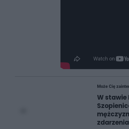
Może Cię zainte
W stawie
Szopienic
mężczyzna
zdarzenia