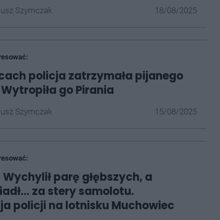
iusz Szymczak
18/08/2025
resować:
ach policja zatrzymała pijanego
 Wytropiła go Pirania
iusz Szymczak
15/08/2025
resować:
 Wychylił parę głębszych, a
adł... za stery samolotu.
ja policji na lotnisku Muchowiec