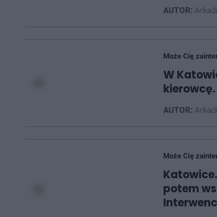
AUTOR:
Arkad
Może Cię zainte
W Katowic
kierowcę.
AUTOR:
Arkad
Może Cię zainte
Katowice.
potem wsi
Interwenc