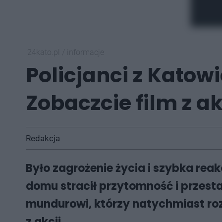
24kato.pl
/
informacje
Policjanci z Katow
Zobaczcie film z ak
Redakcja
Było zagrożenie życia i szybka re
domu stracił przytomność i przesta
mundurowi, którzy natychmiast rozp
z akcji.