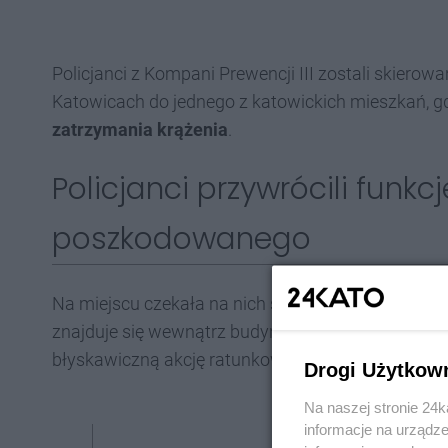
Policjanci z Kompani Prewencji III zostali skierow
Katowicach do jednego z katowickich mieszkań, g
zatrzymania krążenia
.
Policjanci przywrócili funkc
poszkodowanego
Na miejscu czekała na nich siostra poszkodowane
znajduje się wewnątrz budynku. Policjanci zastali 
błyskawiczną akcję ratunkową.
Drogi Użytkow
Na naszej stronie 24
informacje na urządze