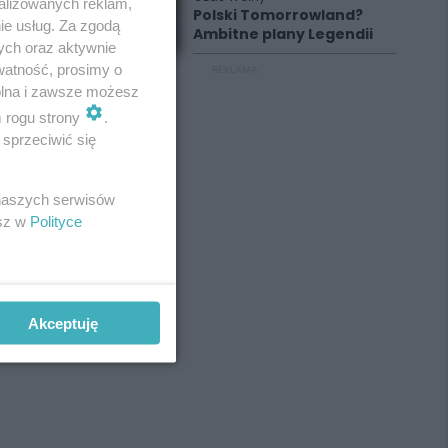
alizowanych reklam,
Polski Tomorrowland?
ie usług. Za zgodą
Ambitne plany Legendii
ych oraz aktywnie
watność, prosimy o
REKLAMA
wolna i zawsze możesz
m rogu strony
.
sprzeciwić się
 naszych serwisów
esz w
Polityce
Akceptuję