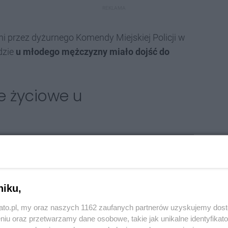
REKLAMA
ani przez dyżurnego Komendy Miejskiej Policji w
dzie
u młodego mężczyzny miało dojść do
je życiowe u
go, która potwierdziła, że nieprzytomny mężczyzna
leżącą na podłodze osobę, wobec której podjęli
niku,
kato.pl, my oraz naszych 1162 zaufanych partnerów uzyskujemy dos
niu oraz przetwarzamy dane osobowe, takie jak unikalne identyfikat