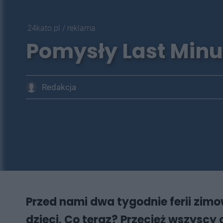
24kato.pl
/
reklama
Pomysły Last Minu
Redakcja
Przed nami dwa tygodnie ferii zimo
dzieci. Co teraz? Przecież wszys