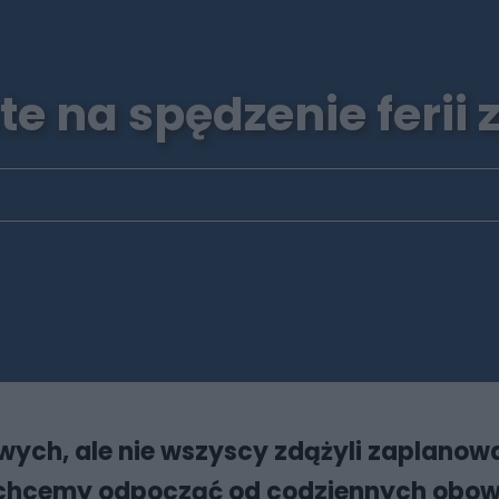
te na spędzenie ferii
wych, ale nie wszyscy zdążyli zaplanować
cy chcemy odpocząć od codziennych obow