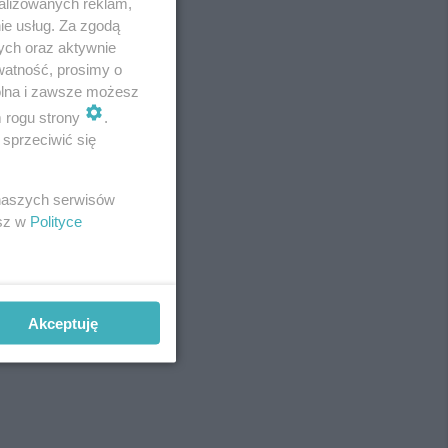
alizowanych reklam,
ie usług. Za zgodą
ych oraz aktywnie
watność, prosimy o
wolna i zawsze możesz
m rogu strony
.
sprzeciwić się
 naszych serwisów
esz w
Polityce
Akceptuję