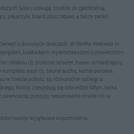
odszych Gości czekają: brodzik ze zjeżdżalnią,
y, piłkarzyki, bilard, plac zabaw, a także sanki!
wnież o dorosłych Gościach. W Strefie Wellness to
iwprądem, kaskadami i hydromasażem o powierzchni
nia i relaksu (tj. prysznic wrażeń, basen schładzający,
 kompleks saun (tj. sauna sucha, łaźnia parowa,
su w trakcie pobytu są różnorodne zabiegi w
kiego, którzy zdecydują się odwiedzić Młyn Jacka
 pewnością przeżyją niesamowite chwile i to w
które tworzy wyjątkowe wspomnienia