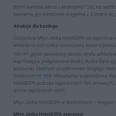
Brzmi świetnie, ale co z atrakcjami? Cóż, na najmł
bawialnia, gry planszowe, kręgielnia z 3 torami do gr
Atrakcje dla każdego
Oczywiście Młyn Jacka Hotel&SPA nie zapomina ró
właśnie na nich czeka nowoczesny basen z przec
2
100 m
, gejzer powietrzny, jacuzzi, strefa schładza
wąż Kneippa, podgrzewane leżaki), Ruska Balia czy
biosauna). Idealnym uzupełnieniem błogiego relak
hotelowym
M-SPA
. Mieszkańcy województwa śląs
Hotel&SPA podczas tegorocznych ferii zimowych, z
gronie najbliższych osób!
Młyn Jacka Hotel&SPA w Wadowicach – miejsce, 
Młyn Jacka Hotel&SPA zaprasza!