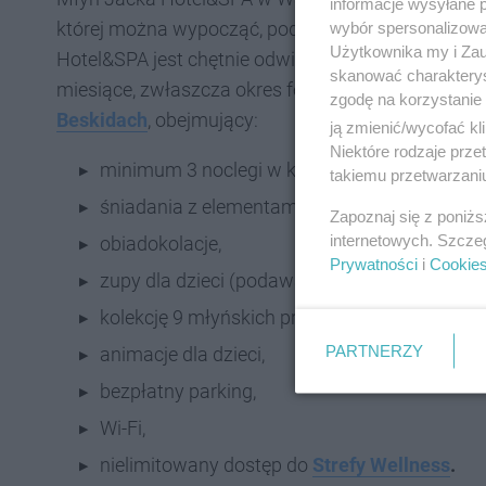
informacje wysyłane 
której można wypocząć, podziwiając piękno lokaln
wybór spersonalizowan
Użytkownika my i Zau
Hotel&SPA jest chętnie odwiedzany przez turystów 
skanować charakterys
miesiące, zwłaszcza okres ferii to Młyn Jacka Ho
zgodę na korzystanie 
Beskidach
, obejmujący:
ją zmienić/wycofać kl
Niektóre rodzaje prz
minimum 3 noclegi w komfortowych i klimat
takiemu przetwarzaniu
śniadania z elementami lokalnych produktów
Zapoznaj się z poniż
internetowych. Szcze
obiadokolacje,
Prywatności
i
Cookie
zupy dla dzieci (podawane od 13:00 do 15:00)
kolekcję 9 młyńskich pralin,
PARTNERZY
animacje dla dzieci,
bezpłatny parking,
Wi-Fi,
nielimitowany dostęp do
Strefy Wellness
.