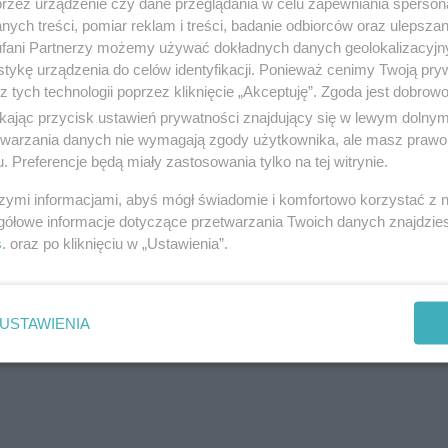
przez urządzenie czy dane przeglądania w celu zapewniania sperson
ej przyrody. Nic więc dziwnego, że Młyn Jacka
ych treści, pomiar reklam i treści, badanie odbiorców oraz ulepszan
fani Partnerzy możemy używać dokładnych danych geolokalizacyjn
i to przez okrągły rok. Jeżeli chodzi o zimowe
tykę urządzenia do celów identyfikacji. Ponieważ cenimy Twoją pry
tel&SPA przygotował specjalny pakiet
Ferie zimowe w
z tych technologii poprzez kliknięcie „Akceptuję”. Zgoda jest dobro
ikając przycisk ustawień prywatności znajdujący się w lewym dolny
etwarzania danych nie wymagają zgody użytkownika, ale masz prawo 
yzowanych pokojach,
. Preferencje będą miały zastosowania tylko na tej witrynie.
,
szymi informacjami, abyś mógł świadomie i komfortowo korzystać z
gółowe informacje dotyczące przetwarzania Twoich danych znajdzi
s
. oraz po kliknięciu w „Ustawienia”.
,
USTAWIENIA