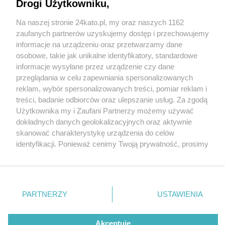
Drogi Użytkowniku,
fot: fot. 112Katowice Służby Ratunkowe
Na naszej stronie 24kato.pl, my oraz naszych 1162
Wydawca mediów
lokalnych
Pożar budynku przy ulicy Długiej. Strażacy
zaufanych partnerów uzyskujemy dostęp i przechowujemy
odnaleźli zwęglone zwłoki
informacje na urządzeniu oraz przetwarzamy dane
osobowe, takie jak unikalne identyfikatory, standardowe
2 / 4
informacje wysyłane przez urządzenie czy dane
przeglądania w celu zapewniania spersonalizowanych
pożar-Katowice-długa
reklam, wybór spersonalizowanych treści, pomiar reklam i
Nie zapomnij
treści, badanie odbiorców oraz ulepszanie usług. Za zgodą
zapoznać się z:
polityką prywatności
regulamin korzystania z portali
Użytkownika my i Zaufani Partnerzy możemy używać
Twoje
miasto
Skontakuj się
z nami
Do wybuchu pożaru doszło ok. godziny 14. Przy ulicy
dokładnych danych geolokalizacyjnych oraz aktywnie
Piekary Śląskie
Kontakt
skanować charakterystykę urządzenia do celów
Długiej ogień zajął część mieszkania, znajdującego się
Chorzów
Wydawca
identyfikacji. Ponieważ cenimy Twoją prywatność, prosimy
Tarnowskie Góry
Redakcja
na trzecim piętrze w jednym z familoków. W trakcie
Ruda Śląska
Newsletter
o zgodę na korzystanie z tych technologii poprzez
Świętochłowice
Reklama
dogaszania strażacy znaleźli zwęglone zwłoki 67-
kliknięcie „Akceptuję”. Zgoda jest dobrowolna i zawsze
Tychy
możesz ją zmienić/wycofać klikając przycisk ustawień
Bytom
letniego mężczyzny. Obecnie nie jest znana przyczyna
Katowice
prywatności znajdujący się w lewym dolnym rogu strony
PARTNERZY
USTAWIENIA
Gliwice
wybuchu pożaru.
. Niektóre rodzaje przetwarzania danych nie wymagają
Zabrze
Zagłębie
zgody użytkownika, ale masz prawo sprzeciwić się
takiemu przetwarzaniu. Preferencje będą miały
Akceptuję