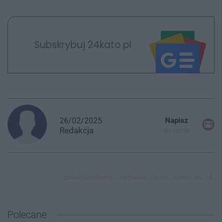
Subskrybuj 24kato.pl
26/02/2025
Napisz
Redakcja
do mnie
pożar cysterny,
wypadek na a4,
korek na a4,
Polecane