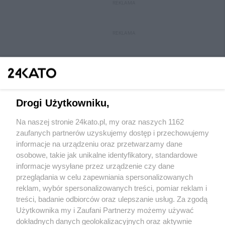
REKLAMA
REKLAMA
Drogi Użytkowniku,
Na naszej stronie 24kato.pl, my oraz naszych 1162
Wydawca mediów
lokalnych
zaufanych partnerów uzyskujemy dostęp i przechowujemy
informacje na urządzeniu oraz przetwarzamy dane
osobowe, takie jak unikalne identyfikatory, standardowe
informacje wysyłane przez urządzenie czy dane
przeglądania w celu zapewniania spersonalizowanych
reklam, wybór spersonalizowanych treści, pomiar reklam i
Nie zapomnij
treści, badanie odbiorców oraz ulepszanie usług. Za zgodą
zapoznać się z:
polityką prywatności
regulamin korzystania z portali
Użytkownika my i Zaufani Partnerzy możemy używać
Twoje
miasto
Skontakuj się
z nami
dokładnych danych geolokalizacyjnych oraz aktywnie