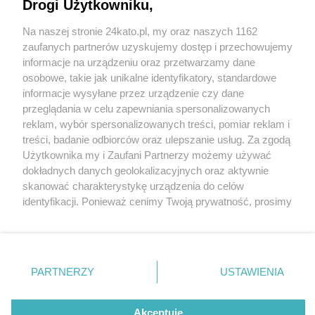
Doszło do zwarcia instalacji elektrycznej
Drogi Użytkowniku,
Na naszej stronie 24kato.pl, my oraz naszych 1162
Wydawca mediów
lokalnych
zaufanych partnerów uzyskujemy dostęp i przechowujemy
informacje na urządzeniu oraz przetwarzamy dane
osobowe, takie jak unikalne identyfikatory, standardowe
informacje wysyłane przez urządzenie czy dane
przeglądania w celu zapewniania spersonalizowanych
1 / 2
reklam, wybór spersonalizowanych treści, pomiar reklam i
Nie zapomnij
treści, badanie odbiorców oraz ulepszanie usług. Za zgodą
Pożar Hospicjum Cordis
zapoznać się z:
polityką prywatności
regulamin korzystania z portali
Użytkownika my i Zaufani Partnerzy możemy używać
Twoje
miasto
Skontakuj się
z nami
dokładnych danych geolokalizacyjnych oraz aktywnie
Piekary Śląskie
Kontakt
skanować charakterystykę urządzenia do celów
Chorzów
Wydawca
identyfikacji. Ponieważ cenimy Twoją prywatność, prosimy
Tarnowskie Góry
Redakcja
Ruda Śląska
Newsletter
o zgodę na korzystanie z tych technologii poprzez
Świętochłowice
Reklama
kliknięcie „Akceptuję”. Zgoda jest dobrowolna i zawsze
Tychy
możesz ją zmienić/wycofać klikając przycisk ustawień
Bytom
Katowice
prywatności znajdujący się w lewym dolnym rogu strony
REKLAMA
PARTNERZY
USTAWIENIA
Gliwice
. Niektóre rodzaje przetwarzania danych nie wymagają
Zabrze
Zagłębie
zgody użytkownika, ale masz prawo sprzeciwić się
takiemu przetwarzaniu. Preferencje będą miały
Akceptuję