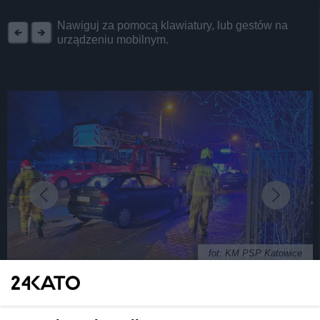
REKLAMA
Nawiguj za pomocą klawiatury, lub gestów na
urządzeniu mobilnym.
fot: KM PSP Katowice
Pożar w budynku hospicjum w Katowicach.