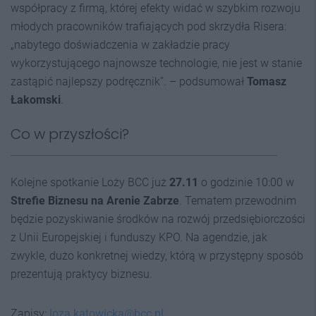
współpracy z firmą, której efekty widać w szybkim rozwoju
młodych pracowników trafiających pod skrzydła Risera:
„nabytego doświadczenia w zakładzie pracy
wykorzystującego najnowsze technologie, nie jest w stanie
zastąpić najlepszy podręcznik”. – podsumował
Tomasz
Łakomski
.
Co w przyszłości?
Kolejne spotkanie Loży BCC już
27.11
o godzinie 10:00 w
Strefie Biznesu na Arenie Zabrze
. Tematem przewodnim
będzie pozyskiwanie środków na rozwój przedsiębiorczości
z Unii Europejskiej i funduszy KPO. Na agendzie, jak
zwykle, dużo konkretnej wiedzy, którą w przystępny sposób
prezentują praktycy biznesu.
Zapisy:
loza.katowicka@bcc.pl