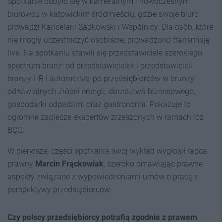
Spotkanie odbyło się w kameralnym i nowoczesnym
biurowcu w katowickim śródmieściu, gdzie swoje biuro
prowadzi Kancelarii Sadkowski i Wspólnicy. Dla osób, które
nie mogły uczestniczyć osobiście, prowadzono transmisję
live. Na spotkaniu stawili się przedstawiciele szerokiego
spectrum branż: od przedstawicielek i przedstawicieli
branży HR i automotive, po przedsiębiorców w branży
odnawialnych źródeł energii, doradztwa biznesowego,
gospodarki odpadami oraz gastronomii. Pokazuje to
ogromne zaplecze ekspertów zrzeszonych w ramach lóż
BCC.
W pierwszej części spotkania swój wykład wygłosił radca
prawny
Marcin Frąckowiak
, szeroko omawiając prawne
aspekty związane z wypowiedzeniami umów o pracę z
perspektywy przedsiębiorców:
C
z
y polscy przedsiębiorcy potrafią
zgodnie z prawem