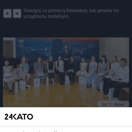
REKLAMA
Nawiguj za pomocą klawiatury, lub gestów na
urządzeniu mobilnym.
fot: S. Rybok
Prezydent Katowic nagrodził artystycznie