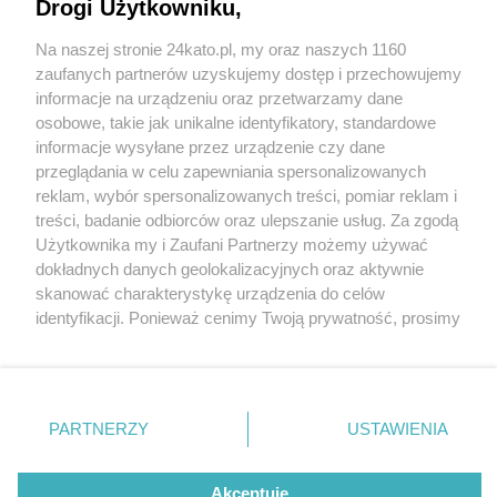
uzdolnioną młodzież. Spotkanie w Willi
Drogi Użytkowniku,
Goldsteinów
Na naszej stronie 24kato.pl, my oraz naszych 1160
Wydawca mediów
lokalnych
zaufanych partnerów uzyskujemy dostęp i przechowujemy
informacje na urządzeniu oraz przetwarzamy dane
1 / 3
osobowe, takie jak unikalne identyfikatory, standardowe
informacje wysyłane przez urządzenie czy dane
Nagrody uczniowie katowice
przeglądania w celu zapewniania spersonalizowanych
reklam, wybór spersonalizowanych treści, pomiar reklam i
03
Nie zapomnij
treści, badanie odbiorców oraz ulepszanie usług. Za zgodą
zapoznać się z:
polityką prywatności
regulamin korzystania z portali
Użytkownika my i Zaufani Partnerzy możemy używać
Twoje
miasto
Skontakuj się
z nami
dokładnych danych geolokalizacyjnych oraz aktywnie
Wybitnie uzdolnieni uczniowie katowickich szkół
Piekary Śląskie
Kontakt
skanować charakterystykę urządzenia do celów
Chorzów
Wydawca
artystycznych otrzymali nagrody Prezydenta Miasta
identyfikacji. Ponieważ cenimy Twoją prywatność, prosimy
Tarnowskie Góry
Redakcja
Ruda Śląska
Newsletter
Katowice.
o zgodę na korzystanie z tych technologii poprzez
Świętochłowice
Reklama
kliknięcie „Akceptuję”. Zgoda jest dobrowolna i zawsze
Tychy
możesz ją zmienić/wycofać klikając przycisk ustawień
Bytom
Katowice
prywatności znajdujący się w lewym dolnym rogu strony
REKLAMA
PARTNERZY
USTAWIENIA
Gliwice
. Niektóre rodzaje przetwarzania danych nie wymagają
Zabrze
Zagłębie
zgody użytkownika, ale masz prawo sprzeciwić się
takiemu przetwarzaniu. Preferencje będą miały
Akceptuję