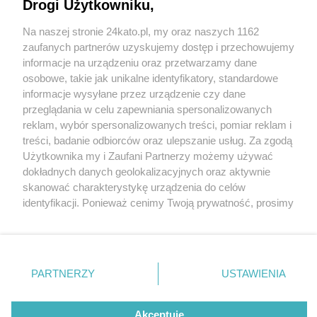
Wystartowała czwarta edycja
Drogi Użytkowniku,
Na naszej stronie 24kato.pl, my oraz naszych 1162
Wydawca mediów
lokalnych
zaufanych partnerów uzyskujemy dostęp i przechowujemy
informacje na urządzeniu oraz przetwarzamy dane
4 / 4
osobowe, takie jak unikalne identyfikatory, standardowe
informacje wysyłane przez urządzenie czy dane
Katowice Miastem
przeglądania w celu zapewniania spersonalizowanych
reklam, wybór spersonalizowanych treści, pomiar reklam i
Fachowców
Nie zapomnij
treści, badanie odbiorców oraz ulepszanie usług. Za zgodą
zapoznać się z:
polityką prywatności
regulamin korzystania z portali
Użytkownika my i Zaufani Partnerzy możemy używać
Twoje
miasto
Skontakuj się
z nami
dokładnych danych geolokalizacyjnych oraz aktywnie
Wróć do artykułu:
Piekary Śląskie
Kontakt
skanować charakterystykę urządzenia do celów
Program Katowice Miastem Fachowców.
Chorzów
Wydawca
identyfikacji. Ponieważ cenimy Twoją prywatność, prosimy
Tarnowskie Góry
Redakcja
Wystartowała czwarta edycja
Ruda Śląska
Newsletter
o zgodę na korzystanie z tych technologii poprzez
Świętochłowice
Reklama
kliknięcie „Akceptuję”. Zgoda jest dobrowolna i zawsze
Tychy
możesz ją zmienić/wycofać klikając przycisk ustawień
Bytom
Katowice
prywatności znajdujący się w lewym dolnym rogu strony
REKLAMA
PARTNERZY
USTAWIENIA
Gliwice
. Niektóre rodzaje przetwarzania danych nie wymagają
Zabrze
Zagłębie
zgody użytkownika, ale masz prawo sprzeciwić się
takiemu przetwarzaniu. Preferencje będą miały
Akceptuję