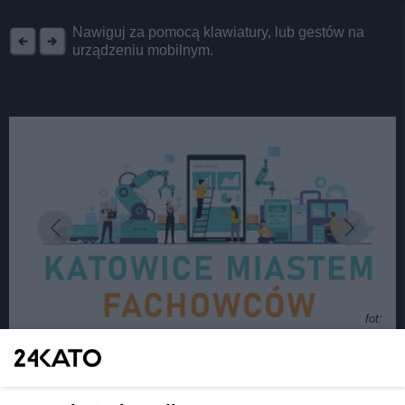
REKLAMA
Nawiguj za pomocą klawiatury, lub gestów na
urządzeniu mobilnym.
fot:
Program Katowice Miastem Fachowców.