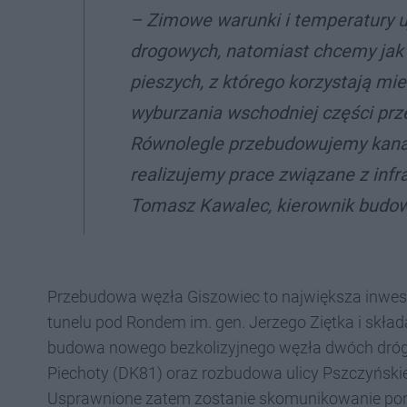
– Zimowe warunki i temperatury u
drogowych, natomiast chcemy jak 
pieszych, z którego korzystają m
wyburzania wschodniej części prz
Równolegle przebudowujemy kanał
realizujemy prace związane z inf
Tomasz Kawalec, kierownik budowy
Przebudowa węzła Giszowiec to największa inwe
tunelu pod Rondem im. gen. Jerzego Ziętka i skład
budowa nowego bezkolizyjnego węzła dwóch dróg kr
Piechoty (DK81) oraz rozbudowa ulicy Pszczyńskie
Usprawnione zatem zostanie skomunikowanie pona