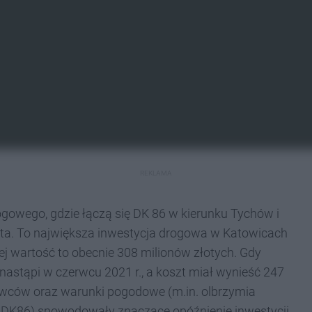
REKLAMA
owego, gdzie łączą się DK 86 w kierunku Tychów i
igota. To największa inwestycja drogowa w Katowicach
j wartość to obecnie 308 milionów złotych. Gdy
astąpi w czerwcu 2021 r., a koszt miał wynieść 247
rowców oraz warunki pogodowe (m.in. olbrzymia
DK86) spowodowały znaczące opóźnienie inwestycji.