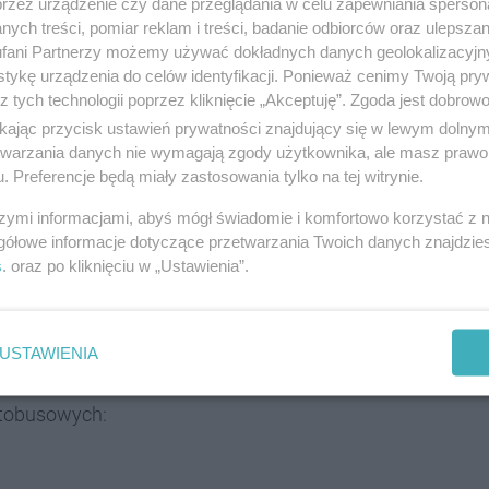
przez urządzenie czy dane przeglądania w celu zapewniania sperson
ie dla kierowców jadących od strony Giszowca
ych treści, pomiar reklam i treści, badanie odbiorców oraz ulepszan
przejazd wzdłuż ul. Kolistej będzie
fani Partnerzy możemy używać dokładnych danych geolokalizacyjn
tykę urządzenia do celów identyfikacji. Ponieważ cenimy Twoją pry
 rzecznik prasowy urzędu miasta Katowice.
z tych technologii poprzez kliknięcie „Akceptuję”. Zgoda jest dobro
ikając przycisk ustawień prywatności znajdujący się w lewym dolny
etwarzania danych nie wymagają zgody użytkownika, ale masz prawo 
. Preferencje będą miały zastosowania tylko na tej witrynie.
kach jazdy, natomiast ul. 73. Pułku Piechoty zostaje
ca w stronę Ochojca (jeden kierunek obowiązuje
szymi informacjami, abyś mógł świadomie i komfortowo korzystać z
gółowe informacje dotyczące przetwarzania Twoich danych znajdzi
ogowego).
s
. oraz po kliknięciu w „Ustawienia”.
kiej
USTAWIENIA
zkład jazdy komunikacji miejskiej w tym rejonie.
autobusowych: