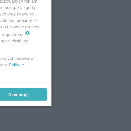
alizowanych reklam,
ie usług. Za zgodą
ych oraz aktywnie
watność, prosimy o
wolna i zawsze możesz
m rogu strony
.
sprzeciwić się
 naszych serwisów
esz w
Polityce
Akceptuję