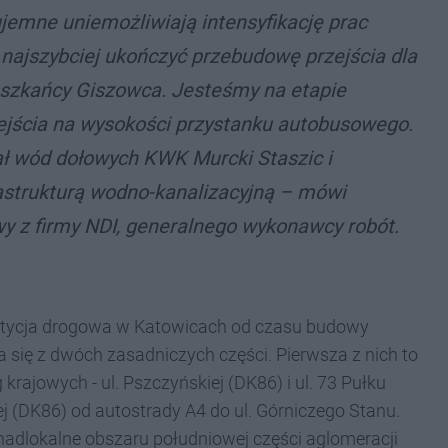
jemne uniemożliwiają intensyfikację prac
najszybciej ukończyć przebudowę przejścia dla
ieszkańcy Giszowca. Jesteśmy na etapie
ejścia na wysokości przystanku autobusowego.
 wód dołowych KWK Murcki Staszic i
rastrukturą wodno-kanalizacyjną – mówi
 z firmy NDI, generalnego wykonawcy robót.
stycja drogowa w Katowicach od czasu budowy
a się z dwóch zasadniczych części. Pierwsza z nich to
ajowych - ul. Pszczyńskiej (DK86) i ul. 73 Pułku
j (DK86) od autostrady A4 do ul. Górniczego Stanu.
dlokalne obszaru południowej części aglomeracji