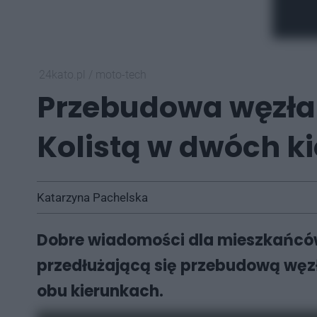
24kato.pl
/
moto-tech
Przebudowa węzła G
Kolistą w dwóch k
Katarzyna Pachelska
Dobre wiadomości dla mieszkańców 
przedłużającą się przebudową węzła
obu kierunkach.