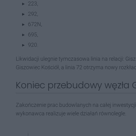
223,
292,
672N,
695,
920.
Likwidacji ulegnie tymczasowa linia na relacji: Gi
Giszowiec Kościół, a linia 72 otrzyma nowy rozkła
Koniec przebudowy węzła Gi
Zakończenie prac budowlanych na całej inwestycj
wykonawca realizuje wiele działań równolegle.