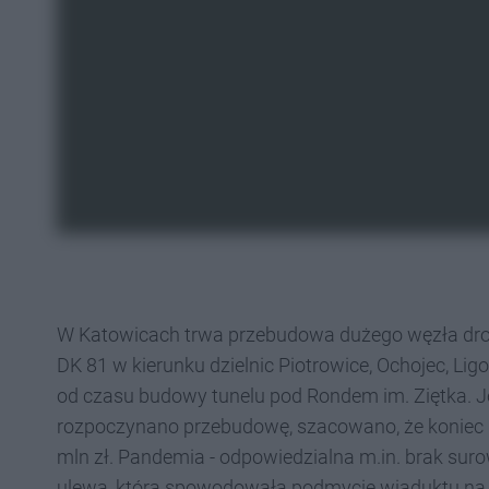
W Katowicach trwa przebudowa dużego węzła drog
DK 81 w kierunku dzielnic Piotrowice, Ochojec, L
od czasu budowy tunelu pod Rondem im. Ziętka. Je
rozpoczynano przebudowę, szacowano, że koniec n
mln zł. Pandemia - odpowiedzialna m.in. brak su
ulewa, która spowodowała podmycie wiaduktu na 