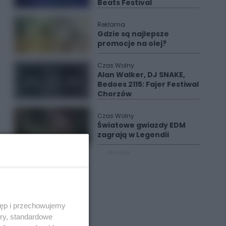
Beats Festival
Reklama
Gdzie są najlepsze
promocje na olej?
Czas Wolny
Alan Walker, DJ SNAKE,
Bedoes 2115: Fajer Festiwal
Chorzów
Czas Wolny
Światowe gwiazdy EDM
zagrają w Legendii
REKLAMA
tęp i przechowujemy
ory, standardowe