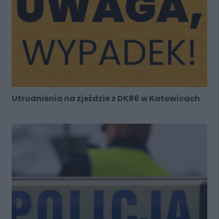
Utrudnienia na zjeździe z DK86 w Katowicach