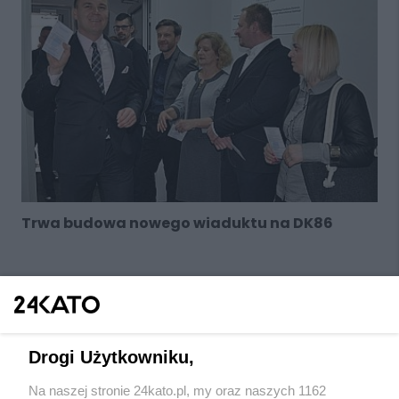
Trwa budowa nowego wiaduktu na DK86
Drogi Użytkowniku,
Na naszej stronie 24kato.pl, my oraz naszych 1162