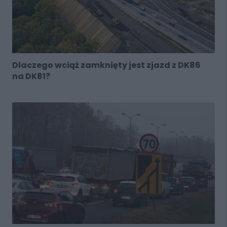
Dlaczego wciąż zamknięty jest zjazd z DK86
na DK81?