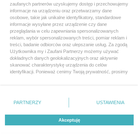
Wydawca mediów
lokalnych
zaufanych partnerów uzyskujemy dostęp i przechowujemy
informacje na urządzeniu oraz przetwarzamy dane
osobowe, takie jak unikalne identyfikatory, standardowe
informacje wysyłane przez urządzenie czy dane
przeglądania w celu zapewniania spersonalizowanych
reklam, wybór spersonalizowanych treści, pomiar reklam i
Nie zapomnij
treści, badanie odbiorców oraz ulepszanie usług. Za zgodą
zapoznać się z:
polityką prywatności
regulamin korzystania z portali
Użytkownika my i Zaufani Partnerzy możemy używać
Twoje
miasto
Skontaktuj się
z nami
dokładnych danych geolokalizacyjnych oraz aktywnie
Piekary Śląskie
Kontakt
skanować charakterystykę urządzenia do celów
Chorzów
Wydawca
identyfikacji. Ponieważ cenimy Twoją prywatność, prosimy
Tarnowskie Góry
Redakcja
Ruda Śląska
Newsletter
o zgodę na korzystanie z tych technologii poprzez
Świętochłowice
Reklama
kliknięcie „Akceptuję”. Zgoda jest dobrowolna i zawsze
Tychy
możesz ją zmienić/wycofać klikając przycisk ustawień
Bytom
Katowice
prywatności znajdujący się w lewym dolnym rogu strony
PARTNERZY
USTAWIENIA
Gliwice
. Niektóre rodzaje przetwarzania danych nie wymagają
Zabrze
Zagłębie
zgody użytkownika, ale masz prawo sprzeciwić się
Akceptuję
takiemu przetwarzaniu. Preferencje będą miały
zastosowania tylko na tej witrynie.