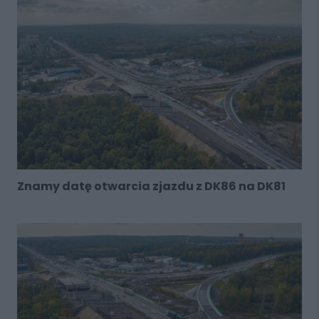
Znamy datę otwarcia zjazdu z DK86 na DK81