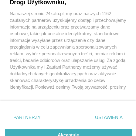
policjantom. Trzeba było przerwać mecz na
Drogi Użytkowniku,
nowym stadionie GKS-u Katowice
Na naszej stronie 24kato.pl, my oraz naszych 1162
Wydawca mediów
lokalnych
zaufanych partnerów uzyskujemy dostęp i przechowujemy
informacje na urządzeniu oraz przetwarzamy dane
osobowe, takie jak unikalne identyfikatory, standardowe
informacje wysyłane przez urządzenie czy dane
przeglądania w celu zapewniania spersonalizowanych
5 / 15
reklam, wybór spersonalizowanych treści, pomiar reklam i
Mecz GKS Lech 18 maja 2025
Nie zapomnij
treści, badanie odbiorców oraz ulepszanie usług. Za zgodą
zapoznać się z:
polityką prywatności
regulamin korzystania z portali
Użytkownika my i Zaufani Partnerzy możemy używać
Twoje
miasto
Skontakuj się
z nami
4
dokładnych danych geolokalizacyjnych oraz aktywnie
Piekary Śląskie
Kontakt
skanować charakterystykę urządzenia do celów
Chorzów
Wydawca
identyfikacji. Ponieważ cenimy Twoją prywatność, prosimy
Tarnowskie Góry
Redakcja
Ruda Śląska
Newsletter
o zgodę na korzystanie z tych technologii poprzez
Świętochłowice
Reklama
kliknięcie „Akceptuję”. Zgoda jest dobrowolna i zawsze
Tychy
możesz ją zmienić/wycofać klikając przycisk ustawień
Bytom
Katowice
prywatności znajdujący się w lewym dolnym rogu strony
REKLAMA
PARTNERZY
USTAWIENIA
Gliwice
. Niektóre rodzaje przetwarzania danych nie wymagają
Zabrze
Zagłębie
zgody użytkownika, ale masz prawo sprzeciwić się
takiemu przetwarzaniu. Preferencje będą miały
Akceptuję