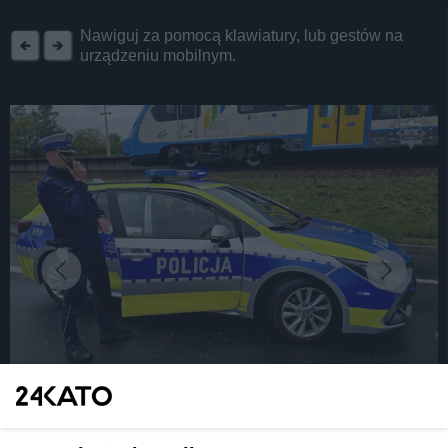
REKLAMA
Nawiguj za pomocą klawiatury, lub gestów na
urządzeniu mobilnym.
fot: Śląska Policja
Pseudokibice Lecha Poznań napsuli krwi śląskim