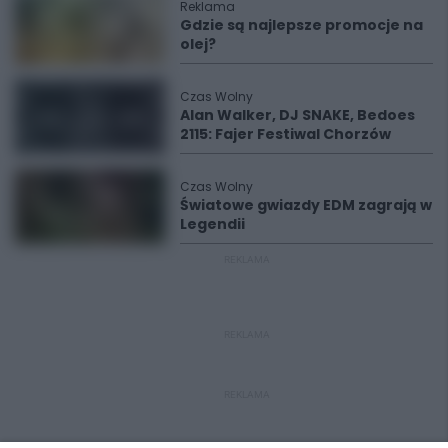
Reklama
Gdzie są najlepsze promocje na
olej?
Czas Wolny
Alan Walker, DJ SNAKE, Bedoes
2115: Fajer Festiwal Chorzów
Czas Wolny
Światowe gwiazdy EDM zagrają w
Legendii
REKLAMA
REKLAMA
REKLAMA