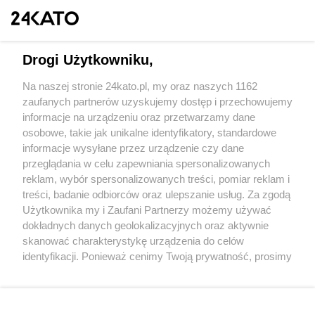
Drogi Użytkowniku,
Na naszej stronie 24kato.pl, my oraz naszych 1162
Wydawca mediów
lokalnych
zaufanych partnerów uzyskujemy dostęp i przechowujemy
informacje na urządzeniu oraz przetwarzamy dane
osobowe, takie jak unikalne identyfikatory, standardowe
informacje wysyłane przez urządzenie czy dane
przeglądania w celu zapewniania spersonalizowanych
reklam, wybór spersonalizowanych treści, pomiar reklam i
Nie zapomnij
treści, badanie odbiorców oraz ulepszanie usług. Za zgodą
zapoznać się z:
polityką prywatności
regulamin korzystania z portali
Użytkownika my i Zaufani Partnerzy możemy używać
Twoje
miasto
Skontakuj się
z nami
dokładnych danych geolokalizacyjnych oraz aktywnie
Piekary Śląskie
Kontakt
skanować charakterystykę urządzenia do celów
Chorzów
Wydawca
identyfikacji. Ponieważ cenimy Twoją prywatność, prosimy
Tarnowskie Góry
Redakcja
Ruda Śląska
Newsletter
o zgodę na korzystanie z tych technologii poprzez
Świętochłowice
Reklama
kliknięcie „Akceptuję”. Zgoda jest dobrowolna i zawsze
Tychy
możesz ją zmienić/wycofać klikając przycisk ustawień
Bytom