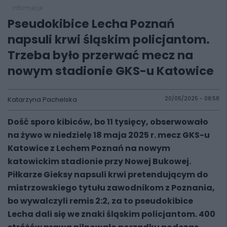
informacje
Pseudokibice Lecha Poznań
napsuli krwi śląskim policjantom.
Trzeba było przerwać mecz na
nowym stadionie GKS-u Katowice
Katarzyna Pachelska
20/05/2025 - 08:58
Dość sporo kibiców, bo 11 tysięcy, obserwowało
na żywo w niedzielę 18 maja 2025 r. mecz GKS-u
Katowice z Lechem Poznań na nowym
katowickim stadionie przy Nowej Bukowej.
Piłkarze Gieksy napsuli krwi pretendującym do
mistrzowskiego tytułu zawodnikom z Poznania,
bo wywalczyli remis 2:2, za to pseudokibice
Lecha dali się we znaki śląskim policjantom. 400