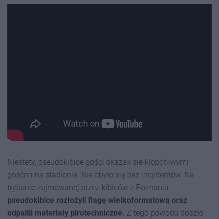
Niestety, pseudokibice gości okazali się kłopotliwymi
gośćmi na stadionie. Nie obyło się bez incydentów. Na
trybunie zajmowanej przez kibiców z Poznania
pseudokibice rozłożyli flagę wielkoformatową oraz
odpalili materiały pirotechniczne.
Z tego powodu doszło