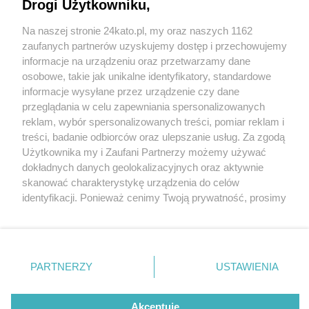
Katowicach
Drogi Użytkowniku,
Na naszej stronie 24kato.pl, my oraz naszych 1162
Wydawca mediów
lokalnych
zaufanych partnerów uzyskujemy dostęp i przechowujemy
informacje na urządzeniu oraz przetwarzamy dane
osobowe, takie jak unikalne identyfikatory, standardowe
informacje wysyłane przez urządzenie czy dane
przeglądania w celu zapewniania spersonalizowanych
5 / 7
reklam, wybór spersonalizowanych treści, pomiar reklam i
Nie zapomnij
treści, badanie odbiorców oraz ulepszanie usług. Za zgodą
Remont wiaduktu 5
zapoznać się z:
polityką prywatności
regulamin korzystania z portali
Użytkownika my i Zaufani Partnerzy możemy używać
Twoje
miasto
Skontakuj się
z nami
dokładnych danych geolokalizacyjnych oraz aktywnie
Piekary Śląskie
Kontakt
skanować charakterystykę urządzenia do celów
Chorzów
Wydawca
identyfikacji. Ponieważ cenimy Twoją prywatność, prosimy
Tarnowskie Góry
Redakcja
Ruda Śląska
Newsletter
o zgodę na korzystanie z tych technologii poprzez
Świętochłowice
Reklama
kliknięcie „Akceptuję”. Zgoda jest dobrowolna i zawsze
Tychy
możesz ją zmienić/wycofać klikając przycisk ustawień
Bytom
Katowice
prywatności znajdujący się w lewym dolnym rogu strony
REKLAMA
PARTNERZY
USTAWIENIA
Gliwice
. Niektóre rodzaje przetwarzania danych nie wymagają
Zabrze
Zagłębie
zgody użytkownika, ale masz prawo sprzeciwić się
takiemu przetwarzaniu. Preferencje będą miały
Akceptuję