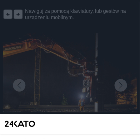
REKLAMA
Nawiguj za pomocą klawiatury, lub gestów na
urządzeniu mobilnym.
fot:
Raport z remontu wiaduktu na ul. Granicznej w