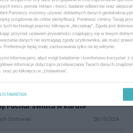
eczyli na czas remontu czynne i używane tory tzw.
ych treści, pomiar reklam i treści, badanie odbiorców oraz ulepszan
pionowe elementy z profili walcowanych. Do tego
fani Partnerzy możemy używać dokładnych danych geolokalizacyjn
ają się na samojezdnych koparkach. W tym momencie
tykę urządzenia do celów identyfikacji. Ponieważ cenimy Twoją pry
przejścia na stacji Katowice Zawodzie. Uciążliwości
z tych technologii poprzez kliknięcie „Akceptuję”. Zgoda jest dobro
ikając przycisk ustawień prywatności znajdujący się w lewym dolny
etwarzania danych nie wymagają zgody użytkownika, ale masz prawo 
. Preferencje będą miały zastosowania tylko na tej witrynie.
niedogodności. Prace mają naprawdę szeroki zakres,
olejowego
. Dlatego część robót wykonywanych jest w
szymi informacjami, abyś mógł świadomie i komfortowo korzystać z
gółowe informacje dotyczące przetwarzania Twoich danych znajdzi
s
. oraz po kliknięciu w „Ustawienia”.
resować:
USTAWIENIA
 października w Katowicach
ę Puchar Świata w karate
ech Sontowski
26/10/2024