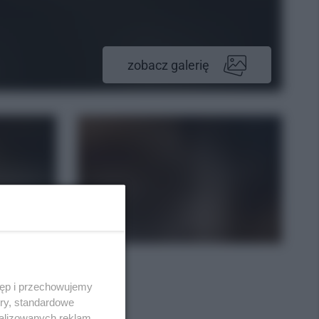
zobacz galerię
tęp i przechowujemy
ory, standardowe
alizowanych reklam,