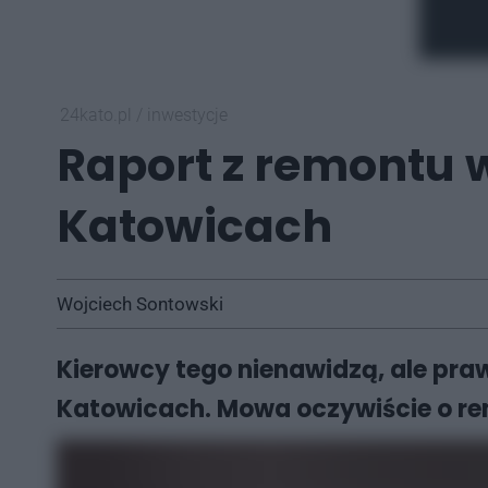
24kato.pl
/
inwestycje
Raport z remontu w
Katowicach
Wojciech Sontowski
Kierowcy tego nienawidzą, ale praw
Katowicach. Mowa oczywiście o rem