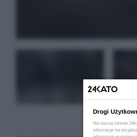
Drogi Użytkow
Na naszej stronie 24
informacje na urządze
informacje wysyłane 