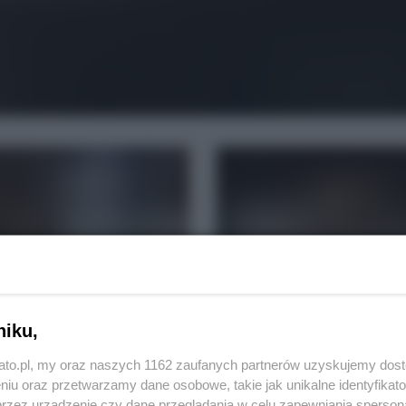
niku,
REKLAMA
kato.pl, my oraz naszych 1162 zaufanych partnerów uzyskujemy dos
niu oraz przetwarzamy dane osobowe, takie jak unikalne identyfikat
przez urządzenie czy dane przeglądania w celu zapewniania sperson