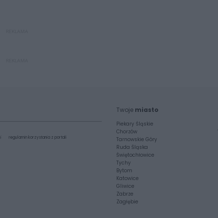
REKLAMA
REKLAMA
Twoje
miasto
Piekary Śląskie
Chorzów
i
regulamin korzystania z portali
Tarnowskie Góry
Ruda Śląska
Świętochłowice
Tychy
Bytom
Katowice
Gliwice
Zabrze
Zagłębie