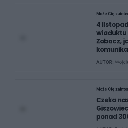
Może Cię zainte
4 listopa
wiaduktu 
Zobacz, j
komunikac
AUTOR:
Wojci
Może Cię zainte
Czeka na
Giszowiec
ponad 300