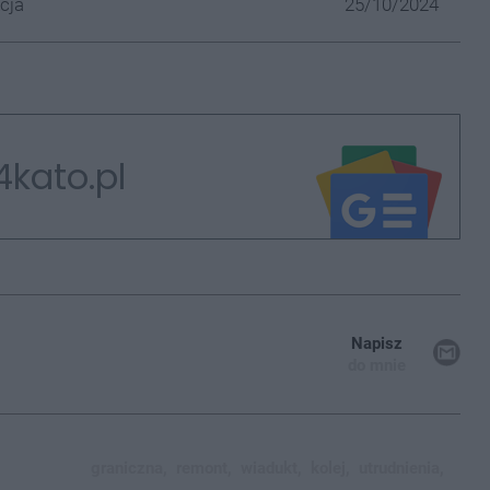
cja
25/10/2024
4kato.pl
Napisz
do mnie
graniczna,
remont,
wiadukt,
kolej,
utrudnienia,