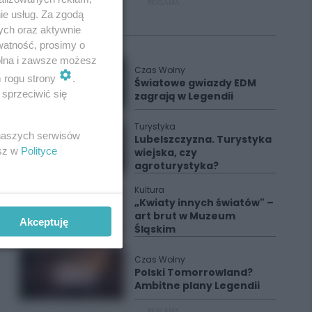
REKLAMA
ie usług. Za zgodą
ych oraz aktywnie
Polecane
watność, prosimy o
wolna i zawsze możesz
Czas Wolny
m rogu strony
.
Światowe gwiazdy EDM
sprzeciwić się
zagrają w Legendii
Turystyka
 naszych serwisów
Lubelszczyzna. Turystyka
esz w
Polityce
wiejska, czy
agroturystyka?
Kultura
„Kwiaty innych światów" –
art brut w Muzeum
Akceptuję
Śląskim
Czas Wolny
Polski Tomorrowland?
Ambitne plany Legendii
REKLAMA