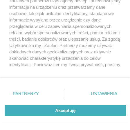
zaufanych partnerów uzyskujemy dostęp i przechowujemy
Zorganizuje u nas zawody w samochodowym
Katowice
informacje na urządzeniu oraz przetwarzamy dane
drifcie - Red Bull Car Park Drift
Gliwice
Zabrze
osobowe, takie jak unikalne identyfikatory, standardowe
Zagłębie
informacje wysyłane przez urządzenie czy dane
3 / 4
przeglądania w celu zapewniania spersonalizowanych
reklam, wybór spersonalizowanych treści, pomiar reklam i
Michael Reiljan podczas Red
treści, badanie odbiorców oraz ulepszanie usług. Za zgodą
Użytkownika my i Zaufani Partnerzy możemy używać
Bull Car Park Drift w Estonii
dokładnych danych geolokalizacyjnych oraz aktywnie
skanować charakterystykę urządzenia do celów
identyfikacji. Ponieważ cenimy Twoją prywatność, prosimy
Michael Reiljan podczas Red Bull Car Park Drift w
o zgodę na korzystanie z tych technologii poprzez
Estonii
kliknięcie „Akceptuję”. Zgoda jest dobrowolna i zawsze
możesz ją zmienić/wycofać klikając przycisk ustawień
prywatności znajdujący się w lewym dolnym rogu strony
PARTNERZY
USTAWIENIA
REKLAMA
. Niektóre rodzaje przetwarzania danych nie wymagają
zgody użytkownika, ale masz prawo sprzeciwić się
takiemu przetwarzaniu. Preferencje będą miały
Akceptuję
zastosowania tylko na tej witrynie.
Zapoznaj się z poniższymi informacjami, abyś mógł