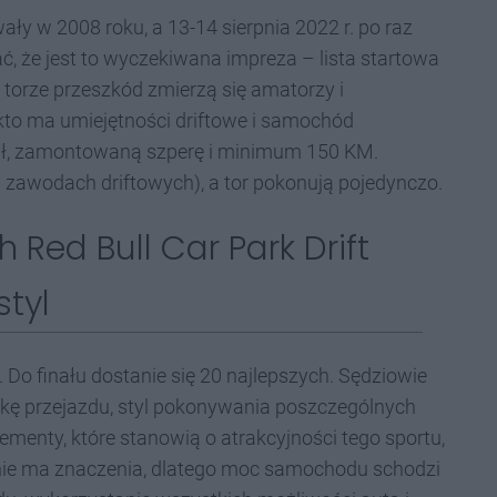
ały w 2008 roku, a 13-14 sierpnia 2022 r. po raz
, że jest to wyczekiwana impreza – lista startowa
m torze przeszkód zmierzą się amatorzy i
, kto ma umiejętności driftowe i samochód
tył, zamontowaną szperę i minimum 150 KM.
w zawodach driftowych), a tor pokonują pojedynczo.
Red Bull Car Park Drift
styl
Do finału dostanie się 20 najlepszych. Sędziowie
ikę przejazdu, styl pokonywania poszczególnych
lementy, które stanowią o atrakcyjności tego sportu,
 nie ma znaczenia, dlatego moc samochodu schodzi