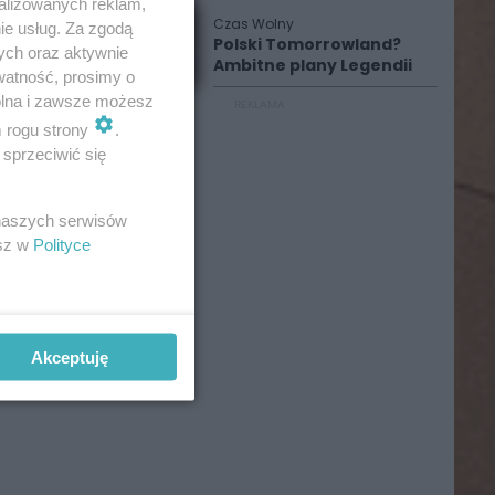
alizowanych reklam,
Czas Wolny
ie usług. Za zgodą
Polski Tomorrowland?
ych oraz aktywnie
Ambitne plany Legendii
watność, prosimy o
wolna i zawsze możesz
REKLAMA
m rogu strony
.
sprzeciwić się
 naszych serwisów
esz w
Polityce
Akceptuję