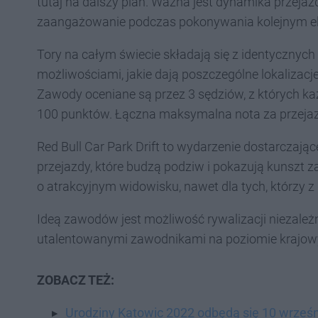
tutaj na dalszy plan. Ważna jest dynamika przejaz
zaangażowanie podczas pokonywania kolejnym el
Tory na całym świecie składają się z identycznych
możliwościami, jakie dają poszczególne lokalizacje
Zawody oceniane są przez 3 sędziów, z których każ
100 punktów. Łączna maksymalna nota za przejaz
Red Bull Car Park Drift to wydarzenie dostarczają
przejazdy, które budzą podziw i pokazują kunszt z
o atrakcyjnym widowisku, nawet dla tych, którzy z
Ideą zawodów jest możliwość rywalizacji niezależ
utalentowanymi zawodnikami na poziomie krajo
ZOBACZ TEŻ:
Urodziny Katowic 2022 odbędą się 10 wrześn