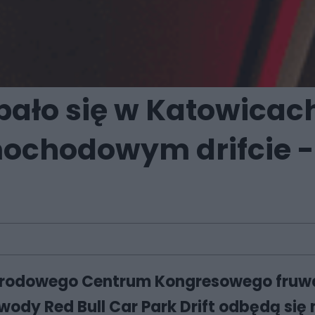
ało się w Katowicach
chodowym drifcie - 
odowego Centrum Kongresowego fruwali
ody Red Bull Car Park Drift odbędą się n