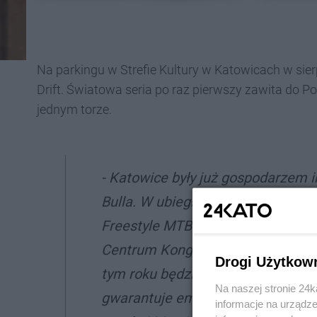
Na parkingu w Strefie Kultury w Katowicach w sier
Drift. Światowa seria po raz pierwszy zawita do Pol
jednym torze.
- Katowice były już gospodarzem 
Bulla. W ubiegłym roku był to Red 
Freestyle MTB. Unikalna trasa p
Centrum Kongresowego, a wyczyny
Drogi Użytkow
tym roku będzie to coś dla miłośn
Na naszej stronie 24
gwarantuje emocje na najwyższym 
informacje na urządze