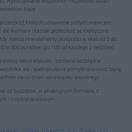
du, wykorzystanie wszystkich możliwości auta i
ementów trasy.
 przeszkód, których ustawienie podyktowane jest
, ale wymiary i kształt przeszkód są identyczne.
dy ocenia inne elementy przejazdu w skali od 0 do
d to 300 punktów (po 100 od każdego z sędziów).
ce emocji także kibicom - zarówno bezbłędne
awodnika, ale i spektakularne pomyłki stanowić będą
 driftem na co dzień nie mają nic wspólnego.
nie od budżetów, w atrakcyjnym formacie, z
wym i międzynarodowym.
ia na Muchowcu. Na scenie m.in. Brodka i Vito