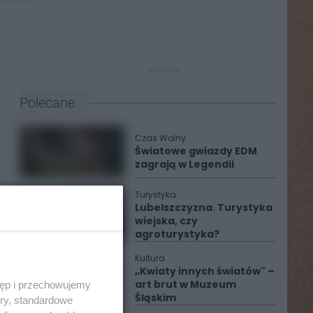
REKLAMA
Polecane
Czas Wolny
Światowe gwiazdy EDM
zagrają w Legendii
Turystyka
Lubelszczyzna. Turystyka
wiejska, czy
agroturystyka?
Kultura
„Kwiaty innych światów" –
art brut w Muzeum
tęp i przechowujemy
Śląskim
ory, standardowe