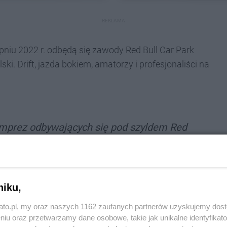
REKLAMA
pniu 2022 r. odbędą się zawody Red Bull Car Park
ski. Drift, jazda bokiem, amatorzy i profesjonaliści na
imprez odbywających się pod szyldem Red
Bull Roof Ride,
czyli polski przystanek PŚ
oprowadzona została z dachu Międzynarodowego
 zawodników zapierały dech w piersiach. W
niku,
ików czterech kółek. Red Bull zawsze
kato.pl, my oraz naszych 1162 zaufanych partnerów uzyskujemy dos
poziomie i wierzę, że tak będzie i tym razem
niu oraz przetwarzamy dane osobowe, takie jak unikalne identyfikat