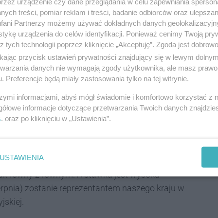
przez urządzenie czy dane przeglądania w celu zapewniania sperson
Katowic. –
Wstęp na imprezę dla kibiców będzie
ych treści, pomiar reklam i treści, badanie odbiorców oraz ulepszan
ne zostaną specjalne trybuny, tak by w sposób
fani Partnerzy możemy używać dokładnych danych geolokalizacyjn
tykę urządzenia do celów identyfikacji. Ponieważ cenimy Twoją pry
ć zmaganie kierowców
– dodaje prezydent.
z tych technologii poprzez kliknięcie „Akceptuję”. Zgoda jest dobro
ikając przycisk ustawień prywatności znajdujący się w lewym dolny
etwarzania danych nie wymagają zgody użytkownika, ale masz prawo 
. Preferencje będą miały zastosowania tylko na tej witrynie.
cach 13-14 sierpnia 2022
szymi informacjami, abyś mógł świadomie i komfortowo korzystać z
gółowe informacje dotyczące przetwarzania Twoich danych znajdzi
s
. oraz po kliknięciu w „Ustawienia”.
ietypowym formacie, który można określić jako
 Przejazdy pojedynczych zawodników będą oceniane na
rzejazdu, zaangażowania w atakowanie przeszkód. Ale
USTAWIENIA
tylowy wygląd samochodu. Dla wielu amatorów będzie
jak równy z równym. A stawka jest wysoka –
erpnia) zostanie reprezentantem naszego kraju w
skiej.