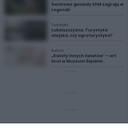
Światowe gwiazdy EDM zagrają w
Legendii
Turystyka
Lubelszczyzna. Turystyka
wiejska, czy agroturystyka?
Kultura
„Kwiaty innych światów" – art
brut w Muzeum Śląskim
REKLAMA
REKLAMA
REKLAMA