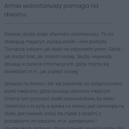
Armia wolontariuszy pomaga na
dworcu
Dworzec działa dzięki ofiarności wolontariuszy. To oni
obsługują magazyn, wydają posiłki i inne produkty.
Tłumaczą ludziom, jak dojść na odpowiedni peron. Gdzie i
jak dostać bilet, jak znaleźć nocleg. Służby wojewody
działają w punkcie informacyjnym, gdzie można się
dowiedzieć m.in., jak znaleźć nocleg.
Sytuacja na dworcu i tak się poprawiła, bo zorganizowano
punkt medyczny, gdzie czuwają ratownicy medyczni
(można tam przynosić środki przeciwbólowe, bo wielu
Ukraińców o to pyta, a apteka na dworcu jest zamknięta na
stałe), jest niewielki pokój dla matek z dziećmi z
potrzebnymi im rzeczami, m.in. pampersami i
chusteczkami mokrymi. Sporo pojawiło się policjantów. No