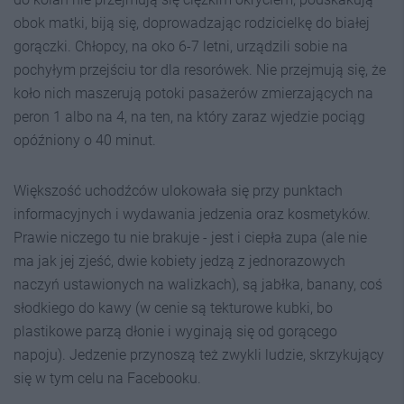
obok matki, biją się, doprowadzając rodzicielkę do białej
gorączki. Chłopcy, na oko 6-7 letni, urządzili sobie na
pochyłym przejściu tor dla resorówek. Nie przejmują się, że
koło nich maszerują potoki pasażerów zmierzających na
peron 1 albo na 4, na ten, na który zaraz wjedzie pociąg
opóźniony o 40 minut.
Większość uchodźców ulokowała się przy punktach
informacyjnych i wydawania jedzenia oraz kosmetyków.
Prawie niczego tu nie brakuje - jest i ciepła zupa (ale nie
ma jak jej zjeść, dwie kobiety jedzą z jednorazowych
naczyń ustawionych na walizkach), są jabłka, banany, coś
słodkiego do kawy (w cenie są tekturowe kubki, bo
plastikowe parzą dłonie i wyginają się od gorącego
napoju). Jedzenie przynoszą też zwykli ludzie, skrzykujący
się w tym celu na Facebooku.