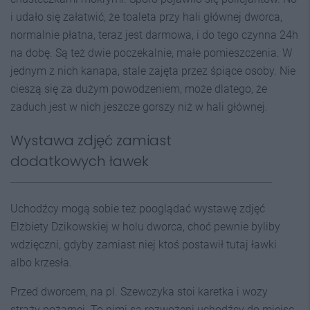
i udało się załatwić, że toaleta przy hali głównej dworca,
normalnie płatna, teraz jest darmowa, i do tego czynna 24h
na dobę. Są też dwie poczekalnie, małe pomieszczenia. W
jednym z nich kanapa, stale zajęta przez śpiące osoby. Nie
cieszą się za dużym powodzeniem, może dlatego, że
zaduch jest w nich jeszcze gorszy niż w hali głównej.
Wystawa zdjęć zamiast
dodatkowych ławek
Uchodźcy mogą sobie też pooglądać wystawę zdjęć
Elżbiety Dzikowskiej w holu dworca, choć pewnie byliby
wdzięczni, gdyby zamiast niej ktoś postawił tutaj ławki
albo krzesła.
Przed dworcem, na pl. Szewczyka stoi karetka i wozy
straży pożarnej. To nimi są rozwożeni uchodźcy do miejsc