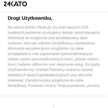
Drogi Użytkowniku,
Na naszej stronie 24kato.pl, my oraz naszych 1162
Wydawca mediów
lokalnych
zaufanych partnerów uzyskujemy dostęp i przechowujemy
informacje na urządzeniu oraz przetwarzamy dane
osobowe, takie jak unikalne identyfikatory, standardowe
informacje wysyłane przez urządzenie czy dane
przeglądania w celu zapewniania spersonalizowanych
reklam, wybór spersonalizowanych treści, pomiar reklam i
Nie zapomnij
treści, badanie odbiorców oraz ulepszanie usług. Za zgodą
zapoznać się z:
polityką prywatności
regulamin korzystania z portali
Użytkownika my i Zaufani Partnerzy możemy używać
Twoje
miasto
Skontakuj się
z nami
dokładnych danych geolokalizacyjnych oraz aktywnie
Piekary Śląskie
Kontakt
skanować charakterystykę urządzenia do celów
Chorzów
Wydawca
identyfikacji. Ponieważ cenimy Twoją prywatność, prosimy
Tarnowskie Góry
Redakcja
Ruda Śląska
Newsletter
o zgodę na korzystanie z tych technologii poprzez
Świętochłowice
Reklama
kliknięcie „Akceptuję”. Zgoda jest dobrowolna i zawsze
Tychy
możesz ją zmienić/wycofać klikając przycisk ustawień
Bytom
Katowice
prywatności znajdujący się w lewym dolnym rogu strony