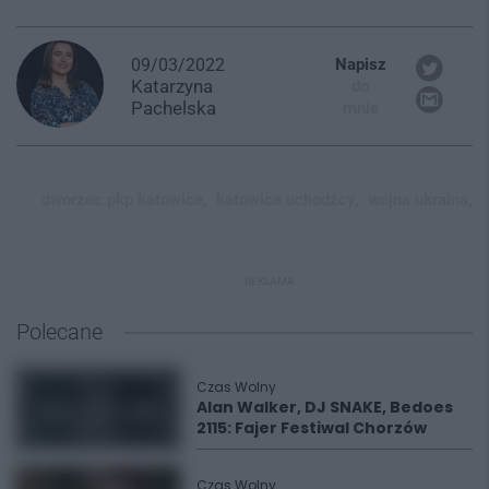
09/03/2022
Napisz
Katarzyna
do
Pachelska
mnie
dworzec pkp katowice,
katowice uchodźcy,
wojna ukraina,
REKLAMA
Polecane
Czas Wolny
Alan Walker, DJ SNAKE, Bedoes
2115: Fajer Festiwal Chorzów
Czas Wolny