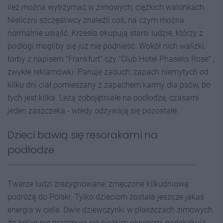
ileż można wytrzymać w zimowych, ciężkich walonkach.
Nieliczni szczęśliwcy znaleźli coś, na czym można
normalnie usiąść. Krzesła okupują starsi ludzie, którzy z
podłogi mogliby się już nie podnieść. Wokół nich walizki,
torby z napisem "Frankfurt" czy "Club Hotel Phaselis Rose" ,
zwykłe reklamówki. Panuje zaduch, zapach niemytych od
kilku dni ciał pomieszany z zapachem karmy dla psów, bo
tych jest kilka. Leżą zobojętniałe na podłodze, czasami
jeden zaszczeka - wtedy odzywają się pozostałe.
Dzieci bawią się resorakami na
podłodze
Twarze ludzi zrezygnowane, zmęczone kilkudniową
podróżą do Polski. Tylko dzieciom została jeszcze jakaś
energia w ciele. Dwie dziewczynki w płaszczach zimowych
do kolan nie przejmują się ciężkim okryciem, podskakują