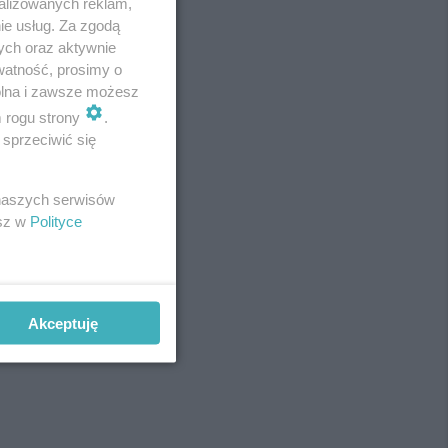
alizowanych reklam,
ie usług. Za zgodą
ych oraz aktywnie
watność, prosimy o
wolna i zawsze możesz
m rogu strony
.
sprzeciwić się
 naszych serwisów
esz w
Polityce
Akceptuję