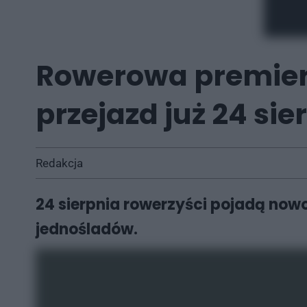
Rowerowa premiera
przejazd już 24 sie
Redakcja
24 sierpnia rowerzyści pojadą now
jednośladów.