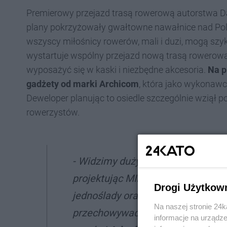
Premierowy przejazd trasą rowerową autorstwa Da
plany pokrzyżowały gwałtowne nawałnice nad Pol
wszyscy miłośnicy rowerów, mali i duzi, mogą szyko
wystartuje wspólny przejazd nową trasą rowerową
wyposażyć się w kaski i niezbędne akcesoria.
Na p
gadżety od marki Archicom
, która jako wykonawc
Deweloper planując to osiedle szczególnie wziął p
rowerzystów.
- Widzimy duży potencjał Katowic
projektując MIKATO, w inwestycji
Drogi Użytkow
jednoślady oraz 5 rowerowni, któr
Na naszej stronie 24
przechowywać rowery, ale też nap
informacje na urządze