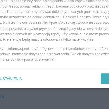
onalny Kierownik Sprzedaży w Archicom
. –
przez urządzenie czy dane przeglądania w celu zapewniania sperson
ych treści, pomiar reklam i treści, badanie odbiorców oraz ulepszan
trasa rowerowa przebiega tuż obok naszej
fani Partnerzy możemy używać dokładnych danych geolokalizacyjn
tykę urządzenia do celów identyfikacji. Ponieważ cenimy Twoją pry
zyszłości rowerzyści będą mogli nie tylko
z tych technologii poprzez kliknięcie „Akceptuję”. Zgoda jest dobro
pleksowo serwisować swoje jednoślady w
ikając przycisk ustawień prywatności znajdujący się w lewym dolny
ji.
etwarzania danych nie wymagają zgody użytkownika, ale masz prawo 
. Preferencje będą miały zastosowania tylko na tej witrynie.
szymi informacjami, abyś mógł świadomie i komfortowo korzystać z
gółowe informacje dotyczące przetwarzania Twoich danych znajdzi
roponował z uwagi na ciekawy przebieg i walory
s
. oraz po kliknięciu w „Ustawienia”.
 przez Park Powstańców Śląskich, Dolinę Trzech
ym punktem przejazdu, na którym, w najbliższą
kać zaaranżowana strefa odpoczynku z poczęstunkiem
USTAWIENIA
ia