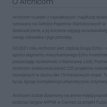
O Archicom
Archicom to jeden z największych i najdłużej dzi
notowany na Giełdzie Papierów Wartościowych w W
doświadczenie, a jej korzenie sięgają wrocławski
uwagi człowieka i jego potrzeby.
Od 2021 roku Archicom jest częścią Grupy Echo – 
aportu segmentu mieszkaniowego Echo Investment
poszerzając działalność o Warszawę, Łódź, Poznań
Archicom zrealizował ponad 220 projektów miesz
rozwijanych w duchu idei 15-minutowych miast. T
życia, łącząc kompetencje urbanistyczne, inżyniery
Archicom został doceniony na arenie międzynarod
podczas targów MIPIM w Cannes za projekt Fuzja 