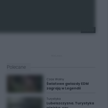
MIKATO
REKLAMA
Polecane
Czas Wolny
Światowe gwiazdy EDM
zagrają w Legendii
Turystyka
Lubelszczyzna. Turystyka
wiejska, czy