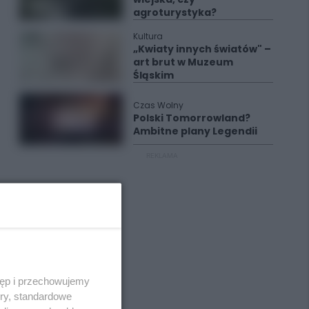
agroturystyka?
Kultura
„Kwiaty innych światów" –
art brut w Muzeum
Śląskim
Czas Wolny
Polski Tomorrowland?
Ambitne plany Legendii
REKLAMA
tęp i przechowujemy
ory, standardowe