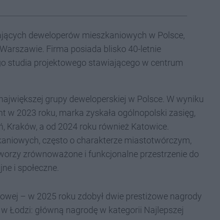
ałających deweloperów mieszkaniowych w Polsce,
arszawie. Firma posiada blisko 40-letnie
ego studia projektowego stawiającego w centrum
największej grupy deweloperskiej w Polsce. W wyniku
 w 2023 roku, marka zyskała ogólnopolski zasięg,
, Kraków, a od 2024 roku również Katowice.
kaniowych, często o charakterze miastotwórczym,
worzy zrównoważone i funkcjonalne przestrzenie do
jne i społeczne.
owej – w 2025 roku zdobył dwie prestiżowe nagrody
w Łodzi: główną nagrodę w kategorii Najlepszej