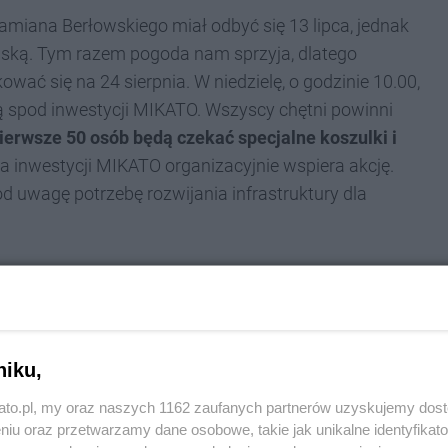
miana Berłowskiego miał odbyć się 13 lipca, jednak
ską. Tym razem pogoda nam sprzyja, dlatego
wać się na 24 sierpnia. W niedzielę, o godzinie 10.00,
 spod inwestycji MIKATO. Wszyscy chętni powinni
ierwsze 50 osób będą czekać specjalne koszulki i
a inwestycji MIKATO organizacyjnie wspiera akcję.
od uwagę potrzebę rozwijania infrastruktury dla
 jako miasta przyjaznego rowerzystom. Stąd też
 przewidzieliśmy ponad 300 miejsc na
niku,
e pozwalają nie tylko bezpiecznie
kato.pl, my oraz naszych 1162 zaufanych partnerów uzyskujemy dos
rawić je, dzięki profesjonalnemu wyposażeniu
niu oraz przetwarzamy dane osobowe, takie jak unikalne identyfikat