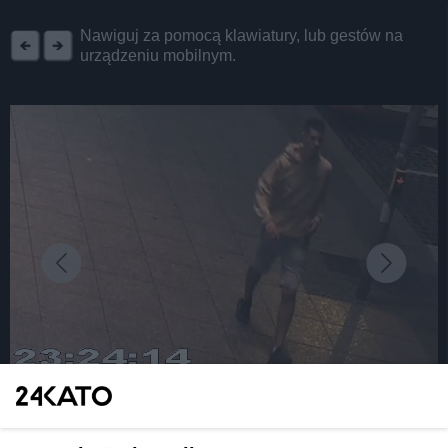
REKLAMA
Nawiguj za pomocą klawiatury, lub gestów na
urządzeniu mobilnym.
fot: Policja Śląska
Rozpoznajesz tych bandziorów? Dwóch