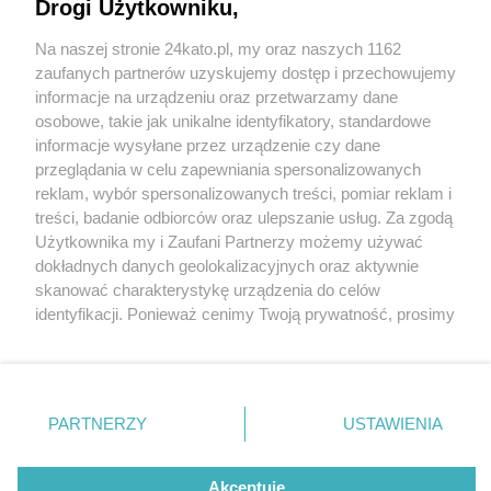
mężczyzn i dwie kobiety pobili człowieka w
Drogi Użytkowniku,
centrum Katowic
Na naszej stronie 24kato.pl, my oraz naszych 1162
Wydawca mediów
lokalnych
zaufanych partnerów uzyskujemy dostęp i przechowujemy
informacje na urządzeniu oraz przetwarzamy dane
osobowe, takie jak unikalne identyfikatory, standardowe
informacje wysyłane przez urządzenie czy dane
1 / 3
przeglądania w celu zapewniania spersonalizowanych
Sprawcy pobicia, Katowice
reklam, wybór spersonalizowanych treści, pomiar reklam i
Nie zapomnij
treści, badanie odbiorców oraz ulepszanie usług. Za zgodą
zapoznać się z:
polityką prywatności
regulamin korzystania z portali
Użytkownika my i Zaufani Partnerzy możemy używać
Twoje
miasto
Skontakuj się
z nami
Tych osób poszukuje katowicka policja. Są sprawcami
dokładnych danych geolokalizacyjnych oraz aktywnie
Piekary Śląskie
Kontakt
skanować charakterystykę urządzenia do celów
pobicia w centrum Katowic.
Chorzów
Wydawca
identyfikacji. Ponieważ cenimy Twoją prywatność, prosimy
Tarnowskie Góry
Redakcja
Ruda Śląska
Newsletter
o zgodę na korzystanie z tych technologii poprzez
Świętochłowice
Reklama
kliknięcie „Akceptuję”. Zgoda jest dobrowolna i zawsze
Tychy
możesz ją zmienić/wycofać klikając przycisk ustawień
Bytom
Katowice
prywatności znajdujący się w lewym dolnym rogu strony
REKLAMA
PARTNERZY
USTAWIENIA
Gliwice
. Niektóre rodzaje przetwarzania danych nie wymagają
Zabrze
Zagłębie
zgody użytkownika, ale masz prawo sprzeciwić się
takiemu przetwarzaniu. Preferencje będą miały
Akceptuję