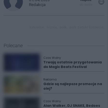
Redakcja
do mnie
katowice,
teżnia,
park,
park zadole katowice,
Polecane
Czas Wolny
Trwają ostatnie przygotowania
do Magic Beats Festival
Reklama
Gdzie są najlepsze promocje na
olej?
Czas Wolny
Alan Walker, DJ SNAKE, Bedoes