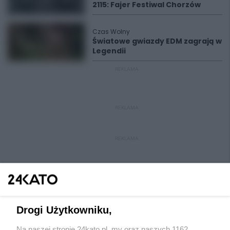
2115: Fajer Festiwal Chorzów
Czas Wolny
Światowe gwiazdy EDM zagrają w
Legendii
REKLAMA
REKLAMA
REKLAMA
Drogi Użytkowniku,
Na naszej stronie 24kato.pl, my oraz naszych 1162