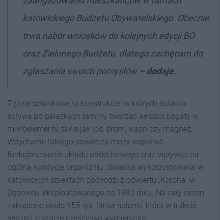
zaangażowaniu mieszkańców w ramach
katowickiego Budżetu Obywatelskiego. Obecnie
trwa nabór wniosków do kolejnych edycji BO
oraz Zielonego Budżetu, dlatego zachęcam do
zgłaszania swoich pomysłów
– dodaje.
Tężnie solankowe to konstrukcje, w których solanka
spływa po gałązkach tarniny, tworząc aerozol bogaty w
mikroelementy, takie jak jod, brom, wapń czy magnez.
Wdychanie takiego powietrza może wspierać
funkcjonowanie układu oddechowego oraz wpływać na
ogólną kondycję organizmu. Solanka wykorzystywana w
katowickich obiektach pochodzi z odwiertu „Korona” w
Dębowcu, eksploatowanego od 1982 roku. Na cały sezon
zakupiono około 155 tys. litrów solanki, która w trakcie
sezonu zostanie częściowo wymieniona.