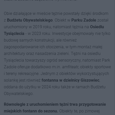
Obie działające w mieście tężnie powstały dzięki środkom
z
Budżetu Obywatelskiego
. Obiekt w
Parku Zadole
został
uruchomiony w 2019 roku, natomiast tężnia na
Osiedlu
Tysiąclecia
- w 2023 roku. Inwestycje obejmowały nie tylko
budowę samych konstrukcji, ale również
zagospodarowanie ich otoczenia, w tym montaż małej
architektury oraz nasadzenia zieleni. Tężni na osiedlu
Tysiąclecia towarzyszy ogród sensoryczny, natomiast Park
Zadole oferuje dodatkowo m.in. amfiteatr, obiekty sportowe
i tereny rekreacyjne. Jednym z obiektów wykorzystujących
solankę jest również
fontanna w dzielnicy Giszowiec
,
oddana do użytku w 2024 roku także w ramach Budżetu
Obywatelskiego.
Równolegle z uruchomieniem tężni trwa przygotowanie
miejskich fontann do sezonu.
Obiekty te, po zimowej