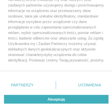
Wydawca mediów
lokalnych
zaufanych partnerów uzyskujemy dostęp i przechowujemy
informacje na urządzeniu oraz przetwarzamy dane
osobowe, takie jak unikalne identyfikatory, standardowe
informacje wysyłane przez urządzenie czy dane
przeglądania w celu zapewniania spersonalizowanych
reklam, wybór spersonalizowanych treści, pomiar reklam i
Nie zapomnij
treści, badanie odbiorców oraz ulepszanie usług. Za zgodą
zapoznać się z:
polityką prywatności
regulamin korzystania z portali
Użytkownika my i Zaufani Partnerzy możemy używać
Twoje
miasto
Skontakuj się
z nami
dokładnych danych geolokalizacyjnych oraz aktywnie
Piekary Śląskie
Kontakt
skanować charakterystykę urządzenia do celów
Chorzów
Wydawca
identyfikacji. Ponieważ cenimy Twoją prywatność, prosimy
Tarnowskie Góry
Redakcja
Ruda Śląska
Newsletter
o zgodę na korzystanie z tych technologii poprzez
Świętochłowice
Reklama
kliknięcie „Akceptuję”. Zgoda jest dobrowolna i zawsze
Tychy
możesz ją zmienić/wycofać klikając przycisk ustawień
Bytom
Katowice
prywatności znajdujący się w lewym dolnym rogu strony
PARTNERZY
USTAWIENIA
Gliwice
. Niektóre rodzaje przetwarzania danych nie wymagają
Zabrze
Zagłębie
zgody użytkownika, ale masz prawo sprzeciwić się
Akceptuję
takiemu przetwarzaniu. Preferencje będą miały
zastosowania tylko na tej witrynie.