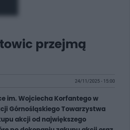
towic przejmą
24/11/2025 - 15:00
ce im. Wojciecha Korfantego w
cji Górnośląskiego Towarzystwa
upu akcji od największego
tóre po dokonaniu zakupu akcji oraz