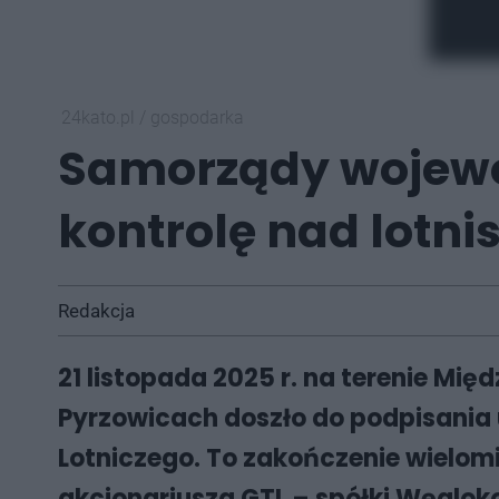
24kato.pl
/
gospodarka
Samorządy wojewód
kontrolę nad lotn
Redakcja
21 listopada 2025 r. na terenie M
Pyrzowicach doszło do podpisania
Lotniczego. To zakończenie wielom
akcjonariusza GTL – spółki Węgloko