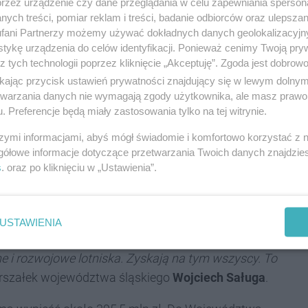
przez urządzenie czy dane przeglądania w celu zapewniania sperson
żdym tygodniem liczby pasażerów. Pyrzowice stały się
ych treści, pomiar reklam i treści, badanie odbiorców oraz ulepszan
argo. Realizują też gigantyczne projekty. W lutym
fani Partnerzy możemy używać dokładnych danych geolokalizacyjn
aprezentowało założenia najnowszego programu
tykę urządzenia do celów identyfikacji. Ponieważ cenimy Twoją pry
z tych technologii poprzez kliknięcie „Akceptuję”. Zgoda jest dobro
wana jest do 2032 roku. Plan obejmuje rozbudowę
ikając przycisk ustawień prywatności znajdujący się w lewym dolny
tj. pasażerskiej, obsługi technicznej samolotów oraz
etwarzania danych nie wymagają zgody użytkownika, ale masz prawo 
 GTL rozwinie czwarty obszar działalności w
. Preferencje będą miały zastosowania tylko na tej witrynie.
parciu o bocznicę kolejową. Największym i
szymi informacjami, abyś mógł świadomie i komfortowo korzystać z
rogramie inwestycyjnym na lata 2024–2032 jest
gółowe informacje dotyczące przetwarzania Twoich danych znajdzi
tem wyjścia do przygotowania koncepcji rozbudowy
s
. oraz po kliknięciu w „Ustawienia”.
ły prognozy przewozów dla Katowice Airport do 2040
oku z siatki połączeń portu powinno skorzystać ok.
oże zostać przekroczona już w 2030 roku. Latanie z
USTAWIENIA
ycie akcji GTL przez województwo i samorząd Katowic
 i rozwojowe lotniska. Zyskają na tym wszyscy. To
szałek województwa śląskiego
Wojciech Saługa
.