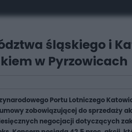
ztwa śląskiego i Ka
iskiem w Pyrzowicach
iędzynarodowego Portu Lotniczego Katowi
 umowy zobowiązującej do sprzedaży ak
iesięcznych negocjacji dotyczących zak
ks. Koncern posiada 42,5 proc. akcji, k