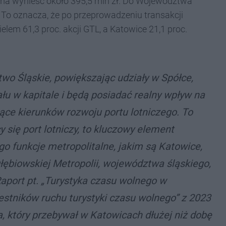
 ma wynieść około 395,5 mln zł. Do Województwa
. To oznacza, że po przeprowadzeniu transakcji
em 61,3 proc. akcji GTL, a Katowice 21,1 proc.
o Śląskie, powiększając udziały w Spółce,
u w kapitale i będą posiadać realny wpływ na
zące kierunków rozwoju portu lotniczego. To
y się port lotniczy, to kluczowy element
o funkcje metropolitalne, jakim są Katowice,
ębiowskiej Metropolii, województwa śląskiego,
Raport pt. „Turystyka czasu wolnego w
stników ruchu turystyki czasu wolnego” z 2023
a, który przebywał w Katowicach dłużej niż dobę