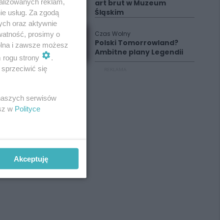
alizowanych reklam,
art brut w Muzeum
Śląskim
ie usług. Za zgodą
ych oraz aktywnie
Czas Wolny
watność, prosimy o
Polski Tomorrowland?
wolna i zawsze możesz
Ambitne plany Legendii
m rogu strony
.
sprzeciwić się
REKLAMA
 naszych serwisów
esz w
Polityce
Akceptuję