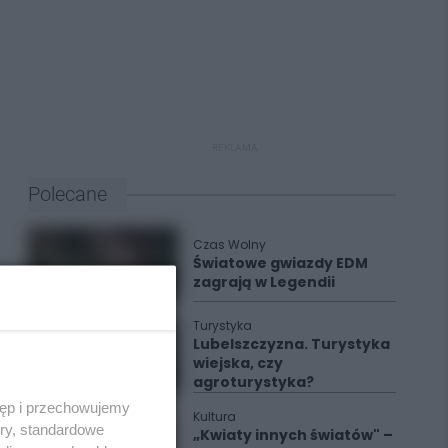
REKLAMA
Polecane
Czas Wolny
Światowe gwiazdy EDM
zagrają w Legendii
Turystyka
Lubelszczyzna. Turystyka
wiejska, czy
agroturystyka?
tęp i przechowujemy
Kultura
ory, standardowe
„Kwiaty innych światów" –