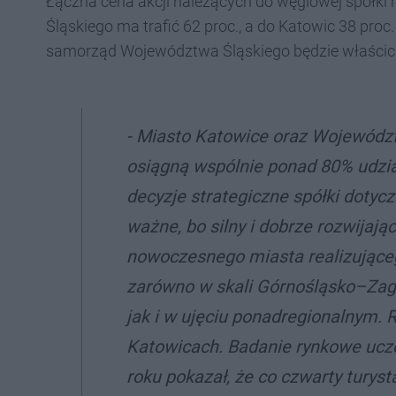
Łączna cena akcji należących do węglowej spółki
Śląskiego ma trafić 62 proc., a do Katowic 38 proc
samorząd Województwa Śląskiego będzie właściciel
-
Miasto Katowice oraz Województw
osiągną wspólnie ponad 80% udział
decyzje strategiczne spółki dotyc
ważne, bo silny i dobrze rozwijając
nowoczesnego miasta realizująceg
zarówno w skali Górnośląsko–Zagł
jak i w ujęciu ponadregionalnym. 
Katowicach. Badanie rynkowe ucze
roku pokazał, że co czwarty turyst