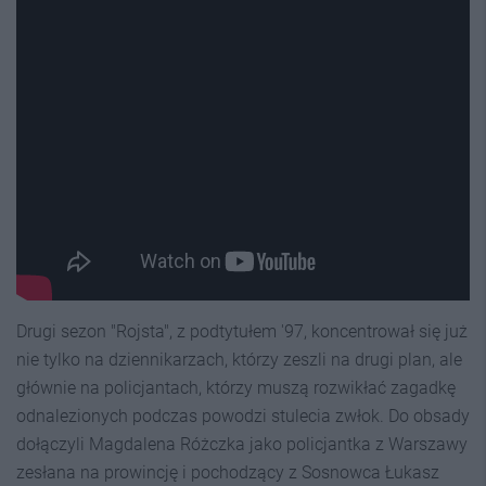
Drugi sezon "Rojsta", z podtytułem '97, koncentrował się już
nie tylko na dziennikarzach, którzy zeszli na drugi plan, ale
głównie na policjantach, którzy muszą rozwikłać zagadkę
odnalezionych podczas powodzi stulecia zwłok. Do obsady
dołączyli Magdalena Różczka jako policjantka z Warszawy
zesłana na prowincję i pochodzący z Sosnowca Łukasz