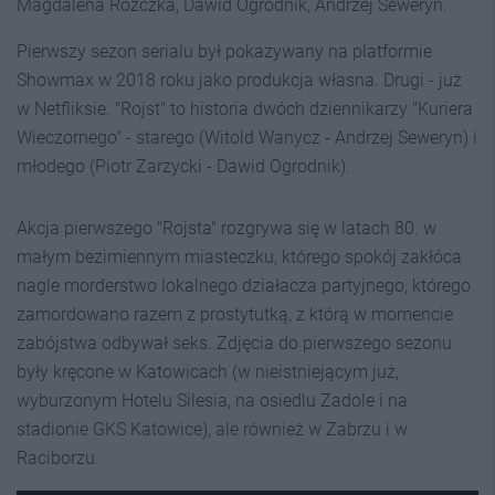
Magdalena Różczka, Dawid Ogrodnik, Andrzej Seweryn.
Pierwszy sezon serialu był pokazywany na platformie
Showmax w 2018 roku jako produkcja własna. Drugi - już
w Netfliksie. "Rojst" to historia dwóch dziennikarzy "Kuriera
Wieczornego" - starego (Witold Wanycz - Andrzej Seweryn) i
młodego (Piotr Zarzycki - Dawid Ogrodnik).
Akcja pierwszego "Rojsta" rozgrywa się w latach 80. w
małym bezimiennym miasteczku, którego spokój zakłóca
nagle morderstwo lokalnego działacza partyjnego, którego
zamordowano razem z prostytutką, z którą w momencie
zabójstwa odbywał seks. Zdjęcia do pierwszego sezonu
były kręcone w Katowicach (w nieistniejącym już,
wyburzonym Hotelu Silesia, na osiedlu Zadole i na
stadionie GKS Katowice), ale również w Zabrzu i w
Raciborzu.