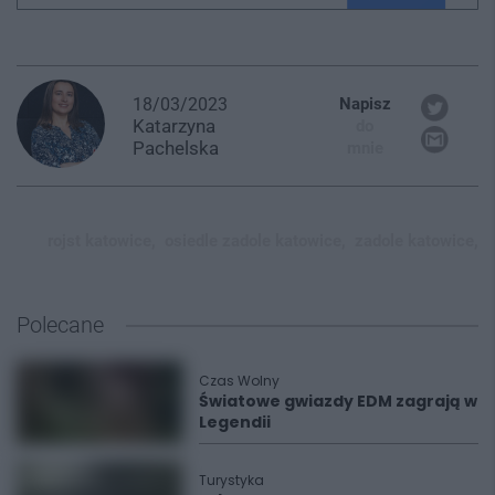
18/03/2023
Napisz
Katarzyna
do
Pachelska
mnie
rojst katowice,
osiedle zadole katowice,
zadole katowice,
Polecane
Czas Wolny
Światowe gwiazdy EDM zagrają w
Legendii
Turystyka