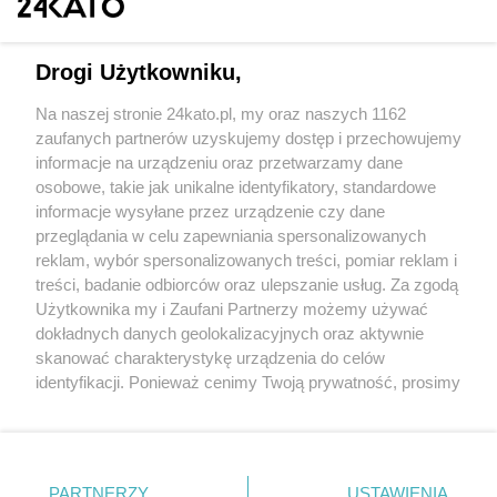
Drogi Użytkowniku,
Na naszej stronie 24kato.pl, my oraz naszych 1162
Wydawca mediów
lokalnych
zaufanych partnerów uzyskujemy dostęp i przechowujemy
informacje na urządzeniu oraz przetwarzamy dane
osobowe, takie jak unikalne identyfikatory, standardowe
informacje wysyłane przez urządzenie czy dane
przeglądania w celu zapewniania spersonalizowanych
reklam, wybór spersonalizowanych treści, pomiar reklam i
Nie zapomnij
treści, badanie odbiorców oraz ulepszanie usług. Za zgodą
zapoznać się z:
polityką prywatności
regulamin korzystania z portali
Użytkownika my i Zaufani Partnerzy możemy używać
Twoje
miasto
Skontakuj się
z nami
dokładnych danych geolokalizacyjnych oraz aktywnie
Piekary Śląskie
Kontakt
skanować charakterystykę urządzenia do celów
Chorzów
Wydawca
identyfikacji. Ponieważ cenimy Twoją prywatność, prosimy
Tarnowskie Góry
Redakcja
Ruda Śląska
Newsletter
o zgodę na korzystanie z tych technologii poprzez
Świętochłowice
Reklama
kliknięcie „Akceptuję”. Zgoda jest dobrowolna i zawsze
Tychy
możesz ją zmienić/wycofać klikając przycisk ustawień
Bytom
Katowice
prywatności znajdujący się w lewym dolnym rogu strony
PARTNERZY
USTAWIENIA
Gliwice