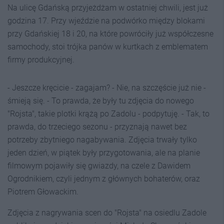
Na ulicę Gdańską przyjeżdżam w ostatniej chwili, jest już
godzina 17. Przy wjeździe na podwórko między blokami
przy Gdańskiej 18 i 20, na które powróciły już współczesne
samochody, stoi trójka panów w kurtkach z emblematem
firmy produkcyjnej.
- Jeszcze kręcicie - zagajam? - Nie, na szczęście już nie -
śmieją się. - To prawda, że były tu zdjęcia do nowego
"Rojsta", takie plotki krążą po Zadolu - podpytuję. - Tak, to
prawda, do trzeciego sezonu - przyznają nawet bez
potrzeby zbytniego nagabywania. Zdjęcia trwały tylko
jeden dzień, w piątek były przygotowania, ale na planie
filmowym pojawiły się gwiazdy, na czele z Dawidem
Ogrodnikiem, czyli jednym z głównych bohaterów, oraz
Piotrem Głowackim.
Zdjęcia z nagrywania scen do "Rojsta" na osiedlu Zadole