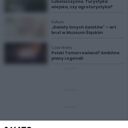
Lubelszczyzna. Turystyka
wiejska, czy agroturystyka?
Kultura
„Kwiaty innych światów" – art
brut w Muzeum Śląskim
Czas Wolny
Polski Tomorrowland? Ambitne
plany Legendii
REKLAMA
REKLAMA
REKLAMA