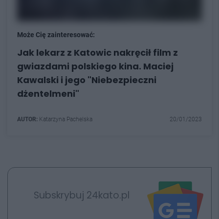
Może Cię zainteresować:
Jak lekarz z Katowic nakręcił film z
gwiazdami polskiego kina. Maciej
Kawalski i jego "Niebezpieczni
dżentelmeni"
AUTOR:
Katarzyna Pachelska
20/01/2023
Subskrybuj 24kato.pl