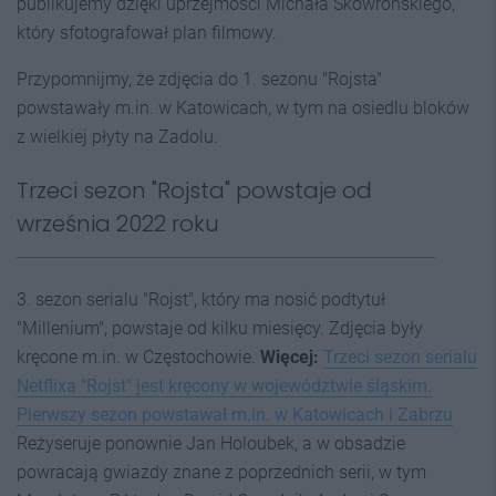
publikujemy dzięki uprzejmości Michała Skowrońskiego,
który sfotografował plan filmowy.
Przypomnijmy, że zdjęcia do 1. sezonu "Rojsta"
powstawały m.in. w Katowicach, w tym na osiedlu bloków
z wielkiej płyty na Zadolu.
Trzeci sezon "Rojsta" powstaje od
września 2022 roku
3. sezon serialu "Rojst", który ma nosić podtytuł
"Millenium", powstaje od kilku miesięcy. Zdjęcia były
kręcone m.in. w Częstochowie.
Więcej:
Trzeci sezon serialu
Netflixa "Rojst" jest kręcony w województwie śląskim.
Pierwszy sezon powstawał m.in. w Katowicach i Zabrzu
Reżyseruje ponownie Jan Holoubek, a w obsadzie
powracają gwiazdy znane z poprzednich serii, w tym