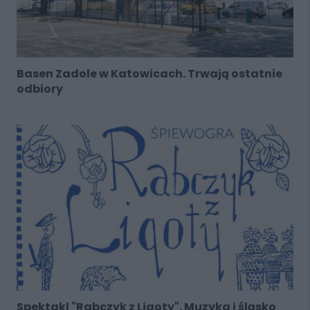
Basen Zadole w Katowicach. Trwają ostatnie
odbiory
Spektakl "Rabczyk z Ligoty". Muzyka i śląsko