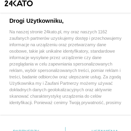
Drogi Użytkowniku,
Na naszej stronie 24kato.pl, my oraz naszych 1162
Wydawca mediów
lokalnych
zaufanych partnerów uzyskujemy dostęp i przechowujemy
informacje na urządzeniu oraz przetwarzamy dane
osobowe, takie jak unikalne identyfikatory, standardowe
informacje wysyłane przez urządzenie czy dane
przeglądania w celu zapewniania spersonalizowanych
reklam, wybór spersonalizowanych treści, pomiar reklam i
Nie zapomnij
treści, badanie odbiorców oraz ulepszanie usług. Za zgodą
zapoznać się z:
polityką prywatności
regulamin korzystania z portali
Użytkownika my i Zaufani Partnerzy możemy używać
Twoje
miasto
Skontaktuj się
z nami
dokładnych danych geolokalizacyjnych oraz aktywnie
Piekary Śląskie
Kontakt
skanować charakterystykę urządzenia do celów
Chorzów
Wydawca
identyfikacji. Ponieważ cenimy Twoją prywatność, prosimy
Tarnowskie Góry
Redakcja
Ruda Śląska
Newsletter
o zgodę na korzystanie z tych technologii poprzez
Świętochłowice
Reklama
kliknięcie „Akceptuję”. Zgoda jest dobrowolna i zawsze
Tychy
możesz ją zmienić/wycofać klikając przycisk ustawień
Bytom
Katowice
prywatności znajdujący się w lewym dolnym rogu strony