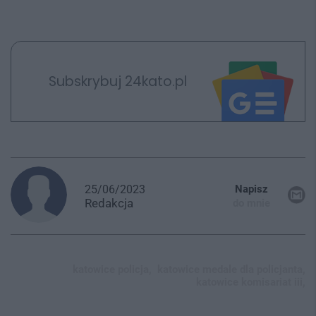
Subskrybuj 24kato.pl
25/06/2023
Napisz
Redakcja
do mnie
katowice policja,
katowice medale dla policjanta,
katowice komisariat iii,