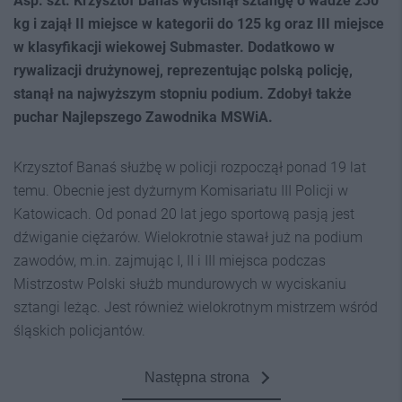
Asp. szt. Krzysztof Banaś wycisnął sztangę o wadze 230
kg i zajął II miejsce w kategorii do 125 kg oraz III miejsce
w klasyfikacji wiekowej Submaster. Dodatkowo w
rywalizacji drużynowej, reprezentując polską policję,
stanął na najwyższym stopniu podium. Zdobył także
puchar Najlepszego Zawodnika MSWiA.
Krzysztof Banaś służbę w policji rozpoczął ponad 19 lat
temu. Obecnie jest dyżurnym Komisariatu III Policji w
Katowicach. Od ponad 20 lat jego sportową pasją jest
dźwiganie ciężarów. Wielokrotnie stawał już na podium
zawodów, m.in. zajmując I, II i III miejsca podczas
Mistrzostw Polski służb mundurowych w wyciskaniu
sztangi leżąc. Jest również wielokrotnym mistrzem wśród
śląskich policjantów.
Następna strona