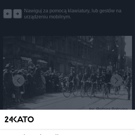
REKLAMA
Nawiguj za pomocą klawiatury, lub gestów na
urządzeniu mobilnym.
fot: Rodzina Policyjna
Śląscy policjanci na archiwalnych zdjęciach.