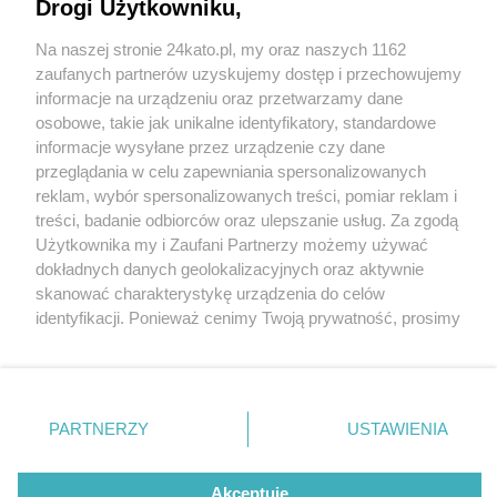
Odrębna Policja Województwa Śląskiego była
Drogi Użytkowniku,
jednym z najbardziej widocznych atrybutów jego
Na naszej stronie 24kato.pl, my oraz naszych 1162
autonomii
Wydawca mediów
lokalnych
zaufanych partnerów uzyskujemy dostęp i przechowujemy
informacje na urządzeniu oraz przetwarzamy dane
osobowe, takie jak unikalne identyfikatory, standardowe
informacje wysyłane przez urządzenie czy dane
8 / 19
przeglądania w celu zapewniania spersonalizowanych
reklam, wybór spersonalizowanych treści, pomiar reklam i
Policja Województwa
Nie zapomnij
treści, badanie odbiorców oraz ulepszanie usług. Za zgodą
zapoznać się z:
polityką prywatności
regulamin korzystania z portali
Użytkownika my i Zaufani Partnerzy możemy używać
Śląskiego na archiwalnych
Twoje
miasto
Skontakuj się
z nami
dokładnych danych geolokalizacyjnych oraz aktywnie
Piekary Śląskie
Kontakt
zdjęciach z Katowic
skanować charakterystykę urządzenia do celów
Chorzów
Wydawca
identyfikacji. Ponieważ cenimy Twoją prywatność, prosimy
Tarnowskie Góry
Redakcja
Ruda Śląska
Newsletter
o zgodę na korzystanie z tych technologii poprzez
Świętochłowice
Reklama
kliknięcie „Akceptuję”. Zgoda jest dobrowolna i zawsze
Tychy
możesz ją zmienić/wycofać klikając przycisk ustawień
Bytom
Katowice
prywatności znajdujący się w lewym dolnym rogu strony
REKLAMA
PARTNERZY
USTAWIENIA
Gliwice
. Niektóre rodzaje przetwarzania danych nie wymagają
Zabrze
Zagłębie
zgody użytkownika, ale masz prawo sprzeciwić się
takiemu przetwarzaniu. Preferencje będą miały
Akceptuję