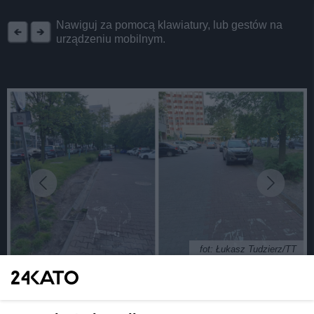
REKLAMA
Nawiguj za pomocą klawiatury, lub gestów na
urządzeniu mobilnym.
fot: Łukasz Tudzierz/TT
Śląski bloger: Od 5 lat na tej drodze rowerowej w