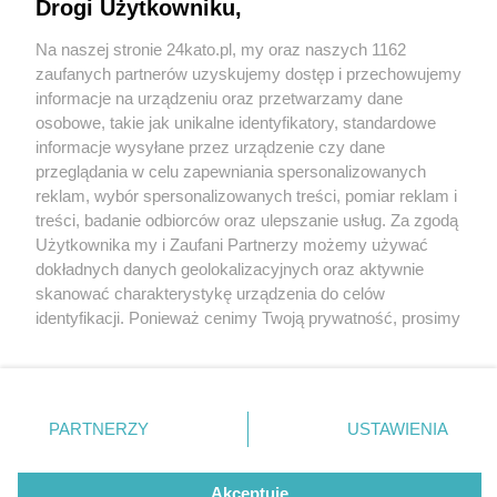
centrum Katowic parkują auta. Wszyscy mają to
Drogi Użytkowniku,
w d...
Na naszej stronie 24kato.pl, my oraz naszych 1162
Wydawca mediów
lokalnych
zaufanych partnerów uzyskujemy dostęp i przechowujemy
informacje na urządzeniu oraz przetwarzamy dane
osobowe, takie jak unikalne identyfikatory, standardowe
1 / 2
informacje wysyłane przez urządzenie czy dane
przeglądania w celu zapewniania spersonalizowanych
Droga rowerowa
reklam, wybór spersonalizowanych treści, pomiar reklam i
Nie zapomnij
treści, badanie odbiorców oraz ulepszanie usług. Za zgodą
zapoznać się z:
Uniwersytecka, Katowice
polityką prywatności
regulamin korzystania z portali
Użytkownika my i Zaufani Partnerzy możemy używać
Twoje
miasto
Skontakuj się
z nami
dokładnych danych geolokalizacyjnych oraz aktywnie
Piekary Śląskie
Kontakt
skanować charakterystykę urządzenia do celów
Chorzów
Wydawca
Droga rowerowa Uniwersytecka, Katowice
identyfikacji. Ponieważ cenimy Twoją prywatność, prosimy
Tarnowskie Góry
Redakcja
Ruda Śląska
Newsletter
o zgodę na korzystanie z tych technologii poprzez
Świętochłowice
Reklama
kliknięcie „Akceptuję”. Zgoda jest dobrowolna i zawsze
Tychy
możesz ją zmienić/wycofać klikając przycisk ustawień
Bytom
Katowice
prywatności znajdujący się w lewym dolnym rogu strony
REKLAMA
PARTNERZY
USTAWIENIA
Gliwice
. Niektóre rodzaje przetwarzania danych nie wymagają
Zabrze
Zagłębie
zgody użytkownika, ale masz prawo sprzeciwić się
takiemu przetwarzaniu. Preferencje będą miały
Akceptuję