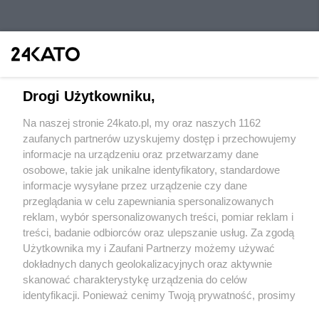
Drogi Użytkowniku,
Na naszej stronie 24kato.pl, my oraz naszych 1162
Wydawca mediów
lokalnych
zaufanych partnerów uzyskujemy dostęp i przechowujemy
informacje na urządzeniu oraz przetwarzamy dane
osobowe, takie jak unikalne identyfikatory, standardowe
informacje wysyłane przez urządzenie czy dane
przeglądania w celu zapewniania spersonalizowanych
reklam, wybór spersonalizowanych treści, pomiar reklam i
Nie zapomnij
treści, badanie odbiorców oraz ulepszanie usług. Za zgodą
zapoznać się z:
polityką prywatności
regulamin korzystania z portali
Użytkownika my i Zaufani Partnerzy możemy używać
Twoje
miasto
Skontakuj się
z nami
dokładnych danych geolokalizacyjnych oraz aktywnie
Piekary Śląskie
Kontakt
skanować charakterystykę urządzenia do celów
Chorzów
Wydawca
identyfikacji. Ponieważ cenimy Twoją prywatność, prosimy
Tarnowskie Góry
Redakcja
Ruda Śląska
Newsletter
o zgodę na korzystanie z tych technologii poprzez