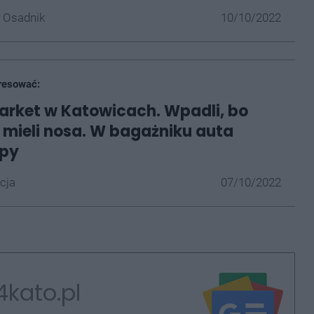
 Osadnik
10/10/2022
resować:
arket w Katowicach. Wpadli, bo
i mieli nosa. W bagażniku auta
upy
cja
07/10/2022
4kato.pl