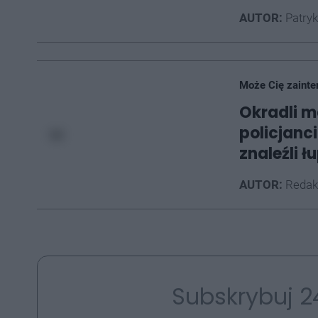
AUTOR:
Patryk
Może Cię zainte
Okradli m
policjanc
znaleźli ł
AUTOR:
Redak
Subskrybuj 2