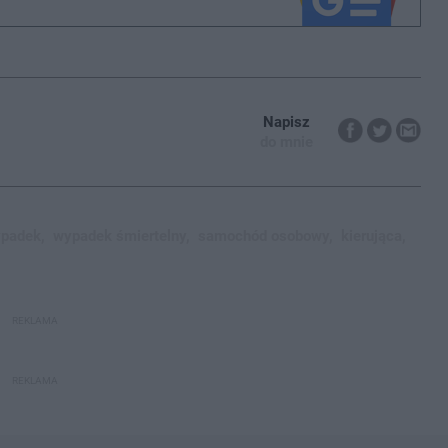
Napisz
do mnie
padek,
wypadek śmiertelny,
samochód osobowy,
kierująca,
REKLAMA
REKLAMA