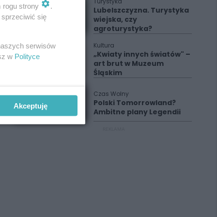
Turystyka
m rogu strony
.
Lubelszczyzna. Turystyka
sprzeciwić się
wiejska, czy
agroturystyka?
Kultura
 naszych serwisów
„Kwiaty innych światów" –
esz w
Polityce
art brut w Muzeum
Śląskim
Czas Wolny
Polski Tomorrowland?
Akceptuję
Ambitne plany Legendii
REKLAMA