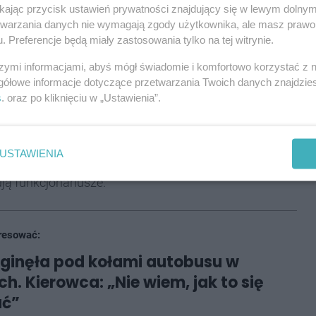
nęła na miejscu - informuje biuro prasowe
ikając przycisk ustawień prywatności znajdujący się w lewym dolny
etwarzania danych nie wymagają zgody użytkownika, ale masz prawo 
wicach.
. Preferencje będą miały zastosowania tylko na tej witrynie.
szymi informacjami, abyś mógł świadomie i komfortowo korzystać z
gółowe informacje dotyczące przetwarzania Twoich danych znajdzi
s
. oraz po kliknięciu w „Ustawienia”.
any przez mundurowych na obecność alkoholu w
USTAWIENIA
nia mogą potrwać nawet do godz. 16.30 lub dłużej.
ją funkcjonariusze.
resować:
zginęła pod kołami autobusu w
h. Kierowca: „Nie wiem, jak to się
ać”