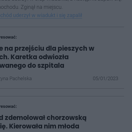
ochodu. Zginął na miejscu.
ód uderzył w wiadukt i się zapalił
resować:
e na przejściu dla pieszych w
h. Karetka odwiozła
wanego do szpitala
yna Pachelska
05/01/2023
resować:
 zdemolował chorzowską
ię. Kierowała nim młoda