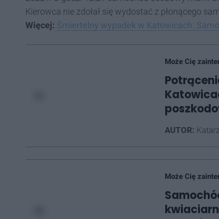
Kierowca nie zdołał się wydostać z płonącego sam
Więcej:
Śmiertelny wypadek w Katowicach. Samoch
Może Cię zainte
Potrąceni
Katowicac
poszkodo
AUTOR:
Katarz
Może Cię zainte
Samochód
kwiaciarn