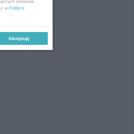
 naszych serwisów
esz w
Polityce
Akceptuję