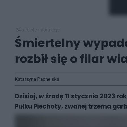
24kato.pl
/
informacje
Śmiertelny wypad
rozbił się o filar w
Katarzyna Pachelska
Dzisiaj, w środę 11 stycznia 2023 
Pułku Piechoty, zwanej trzema gar