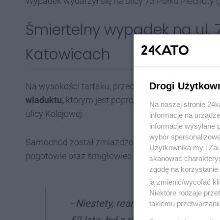
Wypadek wydarzył się na ulicy 73 Pułku Piechoty
Śmiertelny wypadek na ul. 
Katowicach
Drogi Użytkow
Na wysokości tartaku, przed przejazdem dla rowe
wiaduktu,
którym jest poprowadzona linia ciepłow
Na naszej stronie 24
ulicy Kolejowej.
informacje na urządze
informacje wysyłane 
wybór spersonalizowan
Samochód został zmiażdżony, a kierowca - zakl
Użytkownika my i Zau
pogotowie oraz śmigłowiec Lotniczego Pogotowi
skanować charakterys
zgodę na korzystanie 
ją zmienić/wycofać kl
Niektóre rodzaje prz
- Niestety, reanimacja się nie pow
takiemu przetwarzaniu