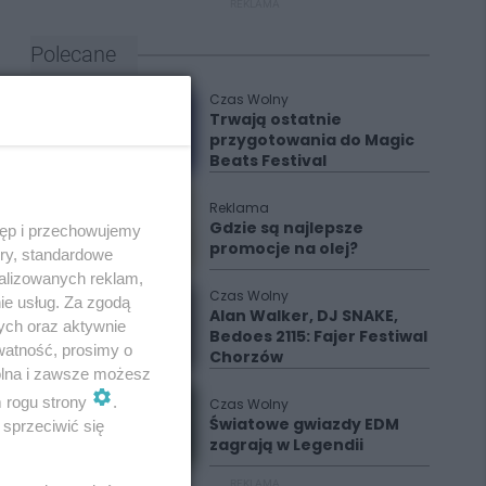
REKLAMA
Polecane
Czas Wolny
Trwają ostatnie
przygotowania do Magic
Beats Festival
Reklama
Gdzie są najlepsze
tęp i przechowujemy
promocje na olej?
ory, standardowe
alizowanych reklam,
Czas Wolny
ie usług. Za zgodą
Alan Walker, DJ SNAKE,
ych oraz aktywnie
Bedoes 2115: Fajer Festiwal
watność, prosimy o
Chorzów
wolna i zawsze możesz
m rogu strony
.
Czas Wolny
Światowe gwiazdy EDM
sprzeciwić się
zagrają w Legendii
REKLAMA