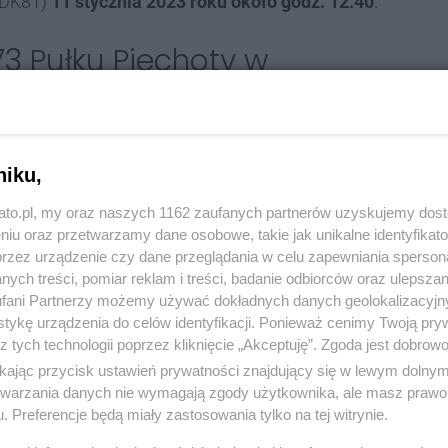
 (DK81)
11 stycznia 2023 roku około godz. 12.40
.
73 Pułku Piechoty w
niku,
rów,
samochód marki Alfa Romeo uderzył w filar
nicza. Jechał od strony węzła Giszowiec w stronę
kato.pl, my oraz naszych 1162 zaufanych partnerów uzyskujemy dos
niu oraz przetwarzamy dane osobowe, takie jak unikalne identyfikat
przez urządzenie czy dane przeglądania w celu zapewniania sperson
ych treści, pomiar reklam i treści, badanie odbiorców oraz ulepszan
eszczony we wraku. Na miejsce wypadku wezwano
fani Partnerzy możemy używać dokładnych danych geolokalizacyjn
a Ratunkowego.
tykę urządzenia do celów identyfikacji. Ponieważ cenimy Twoją pry
z tych technologii poprzez kliknięcie „Akceptuję”. Zgoda jest dobro
ikając przycisk ustawień prywatności znajdujący się w lewym dolny
etwarzania danych nie wymagają zgody użytkownika, ale masz prawo 
iodła.
Kierowca zmarł na miejscu wypadku.
Miał
. Preferencje będą miały zastosowania tylko na tej witrynie.