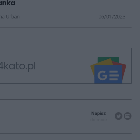
anka
na Urban
06/01/2023
4kato.pl
Napisz
do mnie