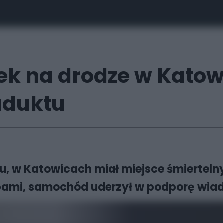
ek na drodze w Kato
iaduktu
roku, w Katowicach miał miejsce śmiertel
bami, samochód uderzył w podporę wiadu